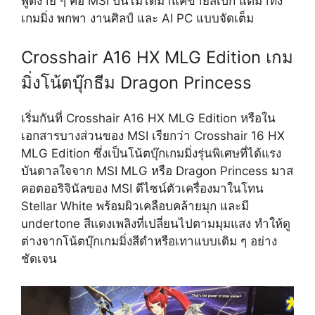
พูดง่าย ๆ คือ MSI ปีนี้ไม่ได้มาแค่ขายสเปก แต่มาทั้ง
เกมมิ่ง พกพา งานศิลป์ และ AI PC แบบจัดเต็ม
Crosshair A16 HX MLG Edition เกม
มิ่งโน้ตบุ๊กธีม Dragon Princess
เริ่มกันที่ Crosshair A16 HX MLG Edition หรือใน
เอกสารบางส่วนของ MSI เรียกว่า Crosshair 16 HX
MLG Edition ซึ่งเป็นโน้ตบุ๊กเกมมิ่งรุ่นพิเศษที่ได้แรง
บันดาลใจจาก MSI MLG หรือ Dragon Princess มาส
คอตออริจินัลของ MSI ดีไซน์ตัวเครื่องมาในโทน
Stellar White พร้อมผิวเคลือบคล้ายมุก และมี
undertone สีแดงเพลิงที่เปลี่ยนไปตามมุมแสง ทำให้ดู
ต่างจากโน้ตบุ๊กเกมมิ่งสีดำหรือเทาแบบเดิม ๆ อย่าง
ชัดเจน