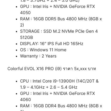
1.8 – 3.7GHz + 2.4 – 5.0 GHz)
GPU : Intel Iris + NVIDIA GeForce RTX
4050
RAM : 16GB DDR5 Bus 4800 MHz (8GB x
2)
STORAGE : SSD M.2 NVMe PCIe Gen 4
512GB
DISPLAY: 16″ IPS Full HD 165Hz
OS : Windows 11 Home
Warranty : 2 Years
Colorful EVOL X16 PRO (i9) ราคา 5x,xxx บาท
CPU : Intel Core i9-13900H (14C/20T &
1.9 – 4.1GHz + 2.6 – 5.4 GHz
GPU : Intel Iris + NVIDIA GeForce RTX
4060
RAM : 16GB DDR4 Bus 4800 MHz (8GB x