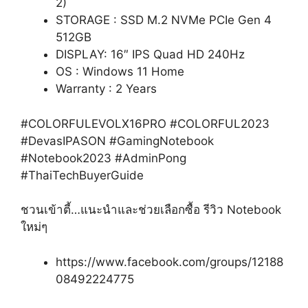
2)
STORAGE : SSD M.2 NVMe PCIe Gen 4
512GB
DISPLAY: 16″ IPS Quad HD 240Hz
OS : Windows 11 Home
Warranty : 2 Years
#COLORFUL
EVOLX16PRO
#COLORFUL2023
#DevasIPASON #GamingNotebook
#Notebook2023 #AdminPong
#ThaiTechBuyerGuide
ชวนเข้าตี้…แนะนำและช่วยเลือกซื้อ รีวิว Notebook
ใหม่ๆ
https://www.facebook.com/groups/12188
08492224775