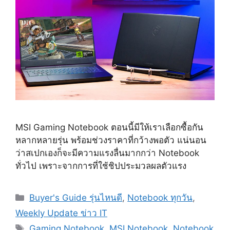
MSI Gaming Notebook ตอนนี้มีให้เราเลือกซื้อกัน
หลากหลายรุ่น พร้อมช่วงราคาที่กว้างพอตัว แน่นอน
ว่าสเปกเองก็จะมีความแรงลื่นมากกว่า Notebook
ทั่วไป เพราะจากการที่ใช้ชิปประมวลผลตัวแรง
Categories
Buyer's Guide รุ่นไหนดี
,
Notebook ทุกวัน
,
Weekly Update ข่าว IT
Tags
Gaming Notebook
,
MSI Notebook
,
Notebook