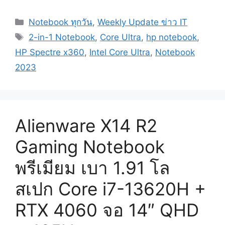
Categories
Notebook ทุกวัน
,
Weekly Update ข่าว IT
Tags
2-in-1 Notebook
,
Core Ultra
,
hp notebook
,
HP Spectre x360
,
Intel Core Ultra
,
Notebook
2023
Alienware X14 R2
Gaming Notebook
พรีเมียม เบา 1.91 โล
สเปก Core i7-13620H +
RTX 4060 จอ 14″ QHD