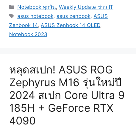
Categories
Notebook ทุกวัน
,
Weekly Update ข่าว IT
Tags
asus notebook
,
asus zenbook
,
ASUS
Zenbook 14
,
ASUS Zenbook 14 OLED
,
Notebook 2023
หลุดสเปก! ASUS ROG
Zephyrus M16 รุ่นใหม่ปี
2024 สเปก Core Ultra 9
185H + GeForce RTX
4090