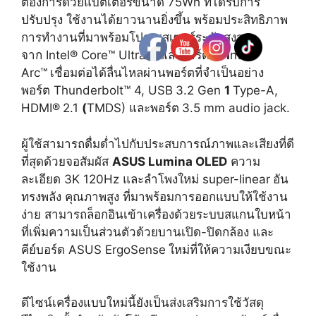
ต้องการด้วยแบตเตอรี่ขนาด 75Wh ที่ได้รับการ
ปรับปรุง ใช้งานได้ยาวนานยิ่งขึ้น พร้อมประสิทธิภาพ
การทำงานที่มาพร้อมโปรเซสเซอร์ระดับสูงสุด
จาก Intel® Core™ Ultra
9 และการ์ดจอ
I
ntel
Arc™
เชื่อมต่อได้ลื่นไหลผ่านพอร์ตที่จำเป็นอย่าง
พอร์ต Thunderbolt™ 4, USB
3.2 Gen
1
Type-A,
HDMI®
2.1
(
TMDS) และพอร์ต
3.5 mm audio jack.
ผู้ใช้สามารถดื่มด่ำไปกับประสบการณ์ภาพและเสียงที่ดี
ที่สุดด้วยจอสัมผัส
ASUS Lumina OLED
ความ
ละเอียด 3K 120Hz และลำโพงใหม่ super-linear
อัน
ทรงพลัง คุณภาพสูง ที่มาพร้อมการออกแบบให้ใช้งาน
ง่าย สามารถล็อกอินเข้าเครื่องด้วยระบบสแกนใบหน้า
ที่เพิ่มความเป็นส่วนตัวด้วยบานเปิด-ปิดกล้อง และ
คีย์บอร์ด ASUS ErgoSense
ใหม่ที่ให้ความเงียบขณะ
ใช้งาน
ดีไซน์เครื่องแบบใหม่นี้ยังเป็นส่งเสริมการใช้วัสดุ