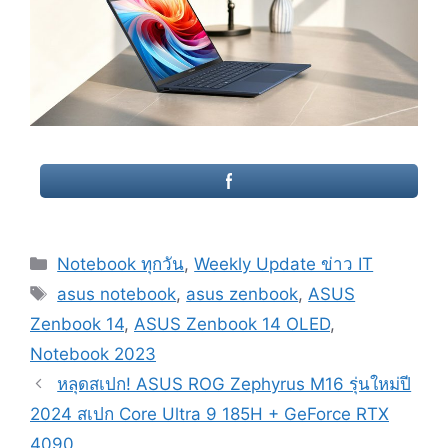
Categories
Notebook ทุกวัน
,
Weekly Update ข่าว IT
Tags
asus notebook
,
asus zenbook
,
ASUS
Zenbook 14
,
ASUS Zenbook 14 OLED
,
Notebook 2023
Post
หลุดสเปก! ASUS ROG Zephyrus M16 รุ่นใหม่ปี
navigation
2024 สเปก Core Ultra 9 185H + GeForce RTX
4090