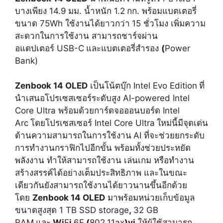
บางเพียง 14.9
มม. น้ำหนัก 1.2
กก. พร้อมแบตเตอรี่
ขนาด 75Wh ใช้งานได้ยาวกว่า
15 ชั่วโมง เพิ่มความ
สะดวกในการใช้งาน สามารถชาร์จผ่าน
อแดปเตอร์ USB-C
และแบตเตอรี่สำรอง
(
Power
Bank)
Zenbook
14
OLED
เป็นโน้ตบุ๊ก Intel Evo Edition
ที่
นำเสนอโปรเซสเซอร์ระดับสูง AI-powered Intel
Core Ultra พร้อมด้วยการ์ดจอออนบอร์ด Intel
Arc
โดยโปรเซสเซอร์ Intel Core Ultra
ใหม่นี้มีจุดเด่น
ด้านความสามารถในการใช้งาน
AI ที่จะช่วยยกระดับ
การทำงานกราฟิกไปอีกขั้น พร้อมทั้งช่วยประหยัด
พลังงาน ทำให้สามารถใช้งาน เล่นเกม หรือทำงาน
สร้างสรรค์ได้อย่างเต็มประสิทธิภาพ และในขณะ
เดียวกันยังสามารถใช้งานได้ยาวนานขึ้นอีกด้วย
โดย
Zenbook
14
OLED
มาพร้อมหน่วยเก็บข้อมูล
ขนาดสูงสุด 1 TB SSD storage
,
32 GB
RAM
และ
Wi
F
i
6E
(
802.11ax
)vi
ให้ผู้ใช้สามารถ