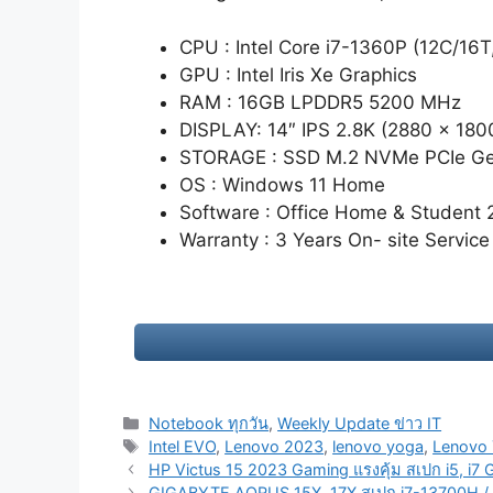
CPU : Intel Core i7-1360P (12C/16T
GPU : Intel Iris Xe Graphics
RAM : 16GB LPDDR5 5200 MHz
DISPLAY: 14″ IPS 2.8K (2880 x 18
STORAGE : SSD M.2 NVMe PCIe G
OS : Windows 11 Home
Software : Office Home & Student 
Warranty : 3 Years On- site Servic
Categories
Notebook ทุกวัน
,
Weekly Update ข่าว IT
Tags
Intel EVO
,
Lenovo 2023
,
lenovo yoga
,
Lenovo 
Post
HP Victus 15 2023 Gaming แรงคุ้ม สเปก i5, i
navigation
GIGABYTE AORUS 15X, 17X สเปก i7-13700H / i