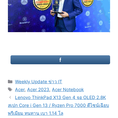
Categories
Weekly Update ข่าว IT
Tags
Acer
,
Acer 2023
,
Acer Notebook
Post
Lenovo ThinkPad X13 Gen 4 จอ OLED 2.8K
navigation
สเปก Core i Gen 13 / Ryzen Pro 7000 ดีไซน์เฉียบ
พรีเมียม ทนทาน เบา 1.14 โล