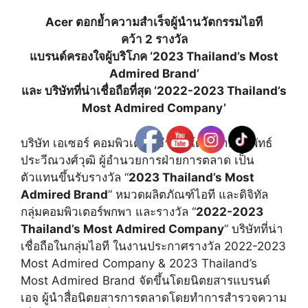
Acer
ตอกย้ำความสำเร็จผู้นำนวั
ตกรรมไอที
คว้า
2
รางวัล
แบรนด์ครองใจผู้บริโภค
‘2023 Thailand’s Most
Admired Brand’
และ บริษัทที่น่าเชื่อถือที่สุด
‘2022-2023 Thailand’s
Most Admired Company’
บริษัท เอเซอร์ คอมพิวเตอร์ จำกัด โดย นายนิธิพัทธ์
ประวีณวงศ์วุฒิ ผู้อำนวยการฝ่ายการตลาด เป็น
ตัวแทนขึ้นรับรางวัล
“
2023 Thailand’s Most
Admired Brand
”
หมวดผลิตภัณฑ์ไอที และดิจิทัล
กลุ่มคอมพิวเตอร์พกพา และรางวัล
“
2022-2023
Thailand’s Most Admired Company
”
บริษัทที่น่า
เชื่อถือในกลุ่
มไอที ในงานประกาศรางวัล
2022-2023
Most Admired Company & 2023 Thailand’s
Most Admired Brand
จัดขึ้นโดยนิตยสารแบรนด์
เอจ ผู้นำสื่อนิ
ตยสารการตลาดโดยทำการสำรวจความ