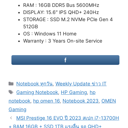
RAM : 16GB DDR5 Bus 5600MHz
DISPLAY: 15.6″ IPS QHD+ 240Hz
STORAGE : SSD M.2 NVMe PCIe Gen 4
512GB
OS : Windows 11 Home
Warranty : 3 Years On-site Service
Categories
Notebook ทุกวัน
,
Weekly Update ข่าว IT
Tags
Gaming Notebook
,
HP Gaming
,
hp
notebook
,
hp omen 16
,
Notebook 2023
,
OMEN
Gaming
Post
MSI Prestige 16 EVO ปี 2023 สเปก i7-13700H
navigation
+ RAM 16GB + SSD 1TB แรงลื่น จอ QHD+