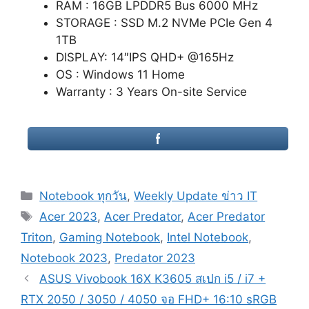
RAM : 16GB LPDDR5 Bus 6000 MHz
STORAGE : SSD M.2 NVMe PCIe Gen 4
1TB
DISPLAY: 14″IPS QHD+ @165Hz
OS : Windows 11 Home
Warranty : 3 Years On-site Service
Categories
Notebook ทุกวัน
,
Weekly Update ข่าว IT
Tags
Acer 2023
,
Acer Predator
,
Acer Predator
Triton
,
Gaming Notebook
,
Intel Notebook
,
Notebook 2023
,
Predator 2023
Post
ASUS Vivobook 16X K3605 สเปก i5 / i7 +
navigation
RTX 2050 / 3050 / 4050 จอ FHD+ 16:10 sRGB