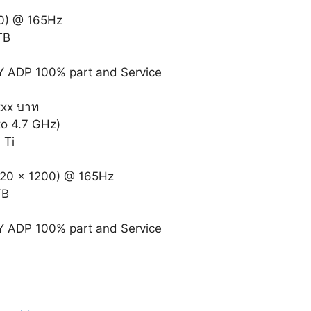
00) @ 165Hz
TB
2Y ADP 100% part and Service
xxx บาท
to 4.7 GHz)
 Ti
920 x 1200) @ 165Hz
TB
2Y ADP 100% part and Service