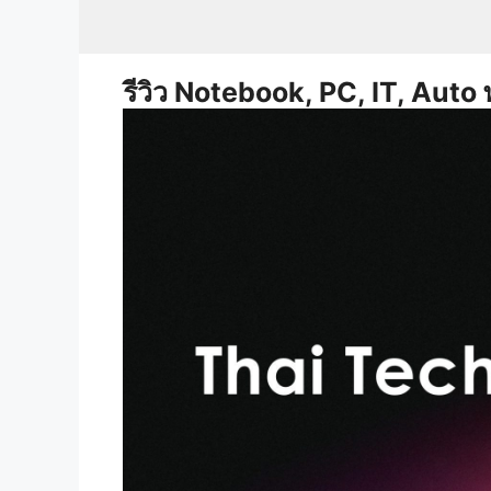
Skip
to
content
รีวิว Notebook, PC, IT, Auto 