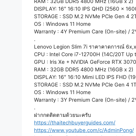
RAM : 32GB DDR5 4800 MHz (16GB x 2)
DISPLAY: 16″ 16:10 IPS QHD (2560 x 16
STORAGE : SSD M.2 NVMe PCIe Gen 4 2
OS : Windows 11 Home
Warranty : 4Y Premium Care (On-site) / 
.
Lenovo Legion Slim 7i ราคาคาดการณ์ 6x,
CPU : Intel Core i7-12700H (14C/20T Up 
GPU : Iris Xe + NVIDIA GeForce RTX 3070
RAM : 32GB DDR5 4800 MHz (16GB x 2)
DISPLAY: 16″ 16:10 Mimi LED IPS FHD (1
STORAGE : SSD M.2 NVMe PCIe Gen 4 1
OS : Windows 11 Home
Warranty : 3Y Premium Care (On-site) / 
.
ฝากกดติดตามด้วยนะครับ
https://thaitechbuyerguides.com/
https://www.youtube.com/c/AdminPong/