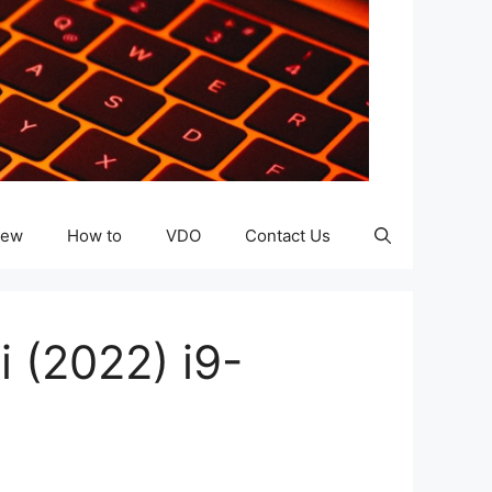
iew
How to
VDO
Contact Us
i (2022) i9-