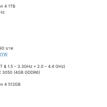
n 4 1TB
0Hz
90 บาท
5tYW
T & 1.5 – 3.3GHz + 2.0 – 4.4 GHz)
TX 3050 (4GB GDDR6)
en 4 512GB