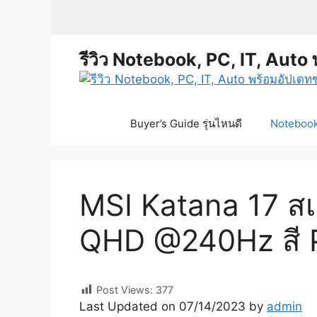
Skip
to
content
รีวิว Notebook, PC, IT, Auto 
Buyer’s Guide รุ่นไหนดี
Notebook 
MSI Katana 17 ส
QHD @240Hz สี P
Post Views:
377
Last Updated on 07/14/2023 by
admin