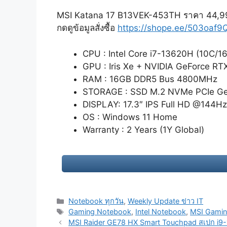
MSI Katana 17 B13VEK-453TH ราคา 44,9
กดดูข้อมูลสั่งซื้อ
https://shope.ee/503oaf
CPU : Intel Core i7-13620H (10C/16
GPU : Iris Xe + NVIDIA GeForce R
RAM : 16GB DDR5 Bus 4800MHz
STORAGE : SSD M.2 NVMe PCIe G
DISPLAY: 17.3″ IPS Full HD @144Hz
OS : Windows 11 Home
Warranty : 2 Years (1Y Global)
Categories
Notebook ทุกวัน
,
Weekly Update ข่าว IT
Tags
Gaming Notebook
,
Intel Notebook
,
MSI Gami
Post
MSI Raider GE78 HX Smart Touchpad สเปก i