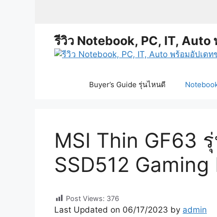
Skip
to
content
รีวิว Notebook, PC, IT, Auto 
Buyer’s Guide รุ่นไหนดี
Notebook 
MSI Thin GF63 รุ
SSD512 Gaming N
Post Views:
376
Last Updated on 06/17/2023 by
admin