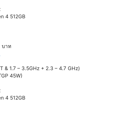
z
en 4 512GB
0 บาท
B
T & 1.7 – 3.5GHz + 2.3 – 4.7 GHz)
(TGP 45W)
z
en 4 512GB