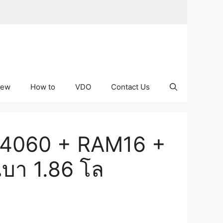
iew
How to
VDO
Contact Us
TX 4060 + RAM16 +
บา 1.86 โล