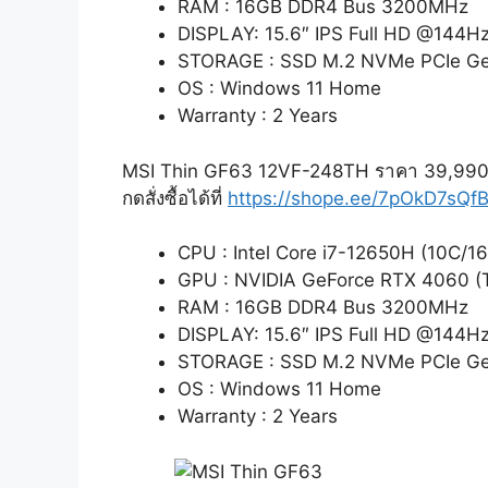
RAM : 16GB DDR4 Bus 3200MHz
DISPLAY: 15.6″ IPS Full HD @144H
STORAGE : SSD M.2 NVMe PCIe G
OS : Windows 11 Home
Warranty : 2 Years
MSI Thin GF63 12VF-248TH ราคา 39,99
กดสั่งซื้อได้ที่
https://shope.ee/7pOkD7sQf
CPU : Intel Core i7-12650H (10C/16
GPU : NVIDIA GeForce RTX 4060 
RAM : 16GB DDR4 Bus 3200MHz
DISPLAY: 15.6″ IPS Full HD @144H
STORAGE : SSD M.2 NVMe PCIe G
OS : Windows 11 Home
Warranty : 2 Years