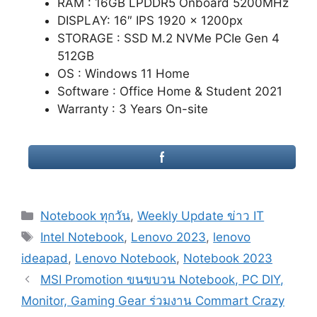
RAM : 16GB LPDDR5 Onboard 5200MHz
DISPLAY: 16″ IPS 1920 x 1200px
STORAGE : SSD M.2 NVMe PCIe Gen 4
512GB
OS : Windows 11 Home
Software : Office Home & Student 2021
Warranty : 3 Years On-site
Categories
Notebook ทุกวัน
,
Weekly Update ข่าว IT
Tags
Intel Notebook
,
Lenovo 2023
,
lenovo
ideapad
,
Lenovo Notebook
,
Notebook 2023
Post
MSI Promotion ขนขบวน Notebook, PC DIY,
navigation
Monitor, Gaming Gear ร่วมงาน Commart Crazy