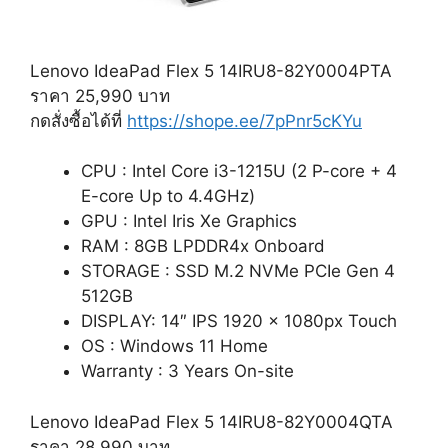
Lenovo IdeaPad Flex 5 14IRU8-82Y0004PTA
ราคา 25,990 บาท
กดสั่งซื้อได้ที่
https://shope.ee/7pPnr5cKYu
CPU : Intel Core i3-1215U (2 P-core + 4
E-core Up to 4.4GHz)
GPU : Intel Iris Xe Graphics
RAM : 8GB LPDDR4x Onboard
STORAGE : SSD M.2 NVMe PCIe Gen 4
512GB
DISPLAY: 14″ IPS 1920 x 1080px Touch
OS : Windows 11 Home
Warranty : 3 Years On-site
Lenovo IdeaPad Flex 5 14IRU8-82Y0004QTA
ราคา 28,990 บาท