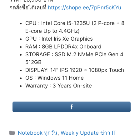
กดสั่งซื้อได้เลยที่
https://shope.ee/7pPnr5cKYu
CPU : Intel Core i5-1235U (2 P-core + 8
E-core Up to 4.4GHz)
GPU : Intel Iris Xe Graphics
RAM : 8GB LPDDR4x Onboard
STORAGE : SSD M.2 NVMe PCIe Gen 4
512GB
DISPLAY: 14″ IPS 1920 x 1080px Touch
OS : Windows 11 Home
Warranty : 3 Years On-site
Categories
Notebook ทุกวัน
,
Weekly Update ข่าว IT