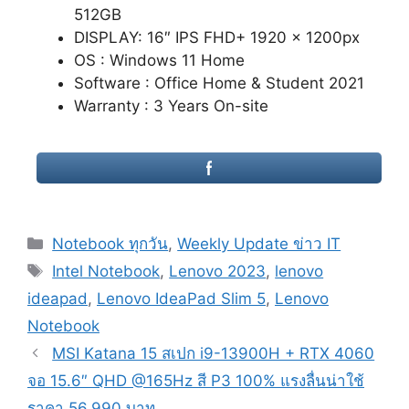
512GB
DISPLAY: 16″ IPS FHD+ 1920 x 1200px
OS : Windows 11 Home
Software : Office Home & Student 2021
Warranty : 3 Years On-site
Categories
Notebook ทุกวัน
,
Weekly Update ข่าว IT
Tags
Intel Notebook
,
Lenovo 2023
,
lenovo
ideapad
,
Lenovo IdeaPad Slim 5
,
Lenovo
Notebook
Post
MSI Katana 15 สเปก i9-13900H + RTX 4060
navigation
จอ 15.6″ QHD @165Hz สี P3 100% แรงลื่นน่าใช้
ราคา 56,990 บาท