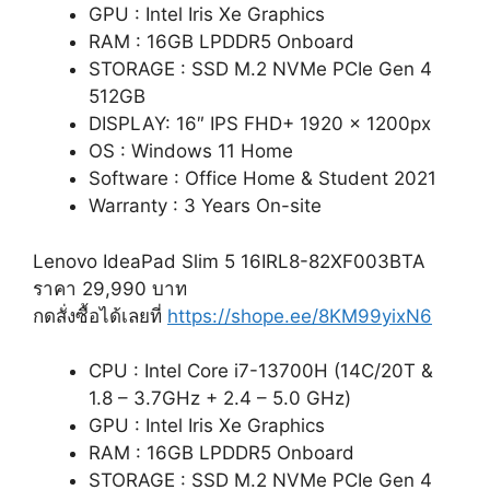
GPU : Intel Iris Xe Graphics
RAM : 16GB LPDDR5 Onboard
STORAGE : SSD M.2 NVMe PCIe Gen 4
512GB
DISPLAY: 16″ IPS FHD+ 1920 x 1200px
OS : Windows 11 Home
Software : Office Home & Student 2021
Warranty : 3 Years On-site
Lenovo IdeaPad Slim 5 16IRL8-82XF003BTA
ราคา 29,990 บาท
กดสั่งซื้อได้เลยที่
https://shope.ee/8KM99yixN6
CPU : Intel Core i7-13700H (14C/20T &
1.8 – 3.7GHz + 2.4 – 5.0 GHz)
GPU : Intel Iris Xe Graphics
RAM : 16GB LPDDR5 Onboard
STORAGE : SSD M.2 NVMe PCIe Gen 4