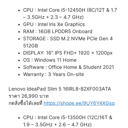
CPU : Intel Core i5-12450H (8C/12T & 1.7
– 3.5GHz + 2.3 – 4.7 GHz)
GPU : Intel Iris Xe Graphics
RAM : 16GB LPDDR5 Onboard
STORAGE : SSD M.2 NVMe PCIe Gen 4
512GB
DISPLAY: 16″ IPS FHD+ 1920 x 1200px
OS : Windows 11 Home
Software : Office Home & Student 2021
Warranty : 3 Years On-site
Lenovo IdeaPad Slim 5 16IRL8-82XF003ATA
ราคา 26,990 บาท
กดสั่งซื้อได้เลยที่
https://shope.ee/9UY6Y4XGsq
CPU : Intel Core i5-13500H (12C/16T &
1.9 – 3.5GHz + 2.6 – 4.7 GHz)