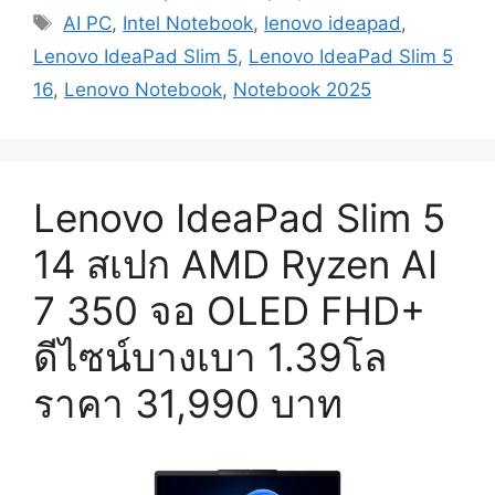
Tags
AI PC
,
Intel Notebook
,
lenovo ideapad
,
Lenovo IdeaPad Slim 5
,
Lenovo IdeaPad Slim 5
16
,
Lenovo Notebook
,
Notebook 2025
Lenovo IdeaPad Slim 5
14 สเปก AMD Ryzen AI
7 350 จอ OLED FHD+
ดีไซน์บางเบา 1.39โล
ราคา 31,990 บาท