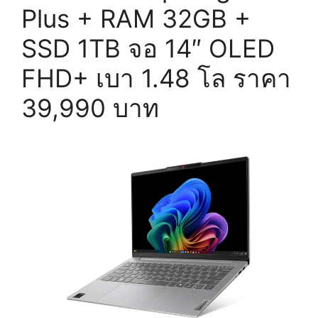
พก
Plus + RAM 32GB +
พา
SSD 1TB จอ 14″ OLED
สะดวก
ราคา
FHD+ เบา 1.48 โล ราคา
คุ้ม
คาด
39,990 บาท
2x,xxx
บาท