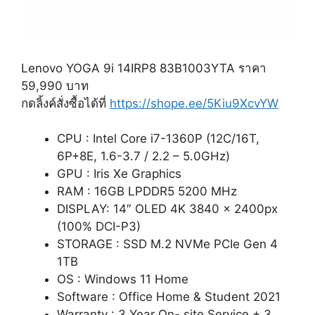
Lenovo YOGA 9i 14IRP8 83B1003YTA ราคา
59,990 บาท
กดลิ้งค์สั่งซื้อได้ที่
https://shope.ee/5Kiu9XcvYW
CPU : Intel Core i7-1360P (12C/16T,
6P+8E, 1.6-3.7 / 2.2 – 5.0GHz)
GPU : Iris Xe Graphics
RAM : 16GB LPDDR5 5200 MHz
DISPLAY: 14″ OLED 4K 3840 x 2400px
(100% DCI-P3)
STORAGE : SSD M.2 NVMe PCIe Gen 4
1TB
OS : Windows 11 Home
Software : Office Home & Student 2021
Warranty : 3 Year On- site Service + 3