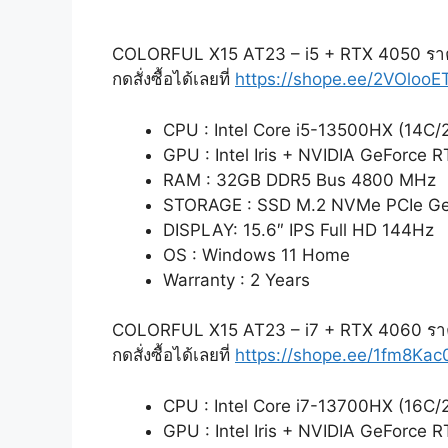
COLORFUL X15 AT23 – i5 + RTX 4050 รา
กดสั่งซื้อได้เลยที่
https://shope.ee/2VOlooE
CPU : Intel Core i5-13500HX (14C/2
GPU : Intel Iris + NVIDIA GeForce
RAM : 32GB DDR5 Bus 4800 MHz
STORAGE : SSD M.2 NVMe PCIe Ge
DISPLAY: 15.6″ IPS Full HD 144Hz
OS : Windows 11 Home
Warranty : 2 Years
COLORFUL X15 AT23 – i7 + RTX 4060 รา
กดสั่งซื้อได้เลยที่
https://shope.ee/1fm8Kac
CPU : Intel Core i7-13700HX (16C/2
GPU : Intel Iris + NVIDIA GeForce