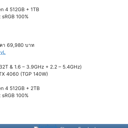
n 4 512GB + 1TB
z sRGB 100%
คา 69,980 บาท
MvL
32T & 1.6 – 3.9GHz + 2.2 – 5.4GHz)
 RTX 4060 (TGP 140W)
n 4 512GB + 2TB
z sRGB 100%