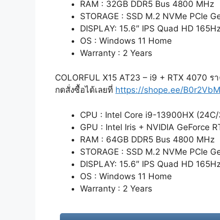
RAM : 32GB DDR5 Bus 4800 MHz
STORAGE : SSD M.2 NVMe PCIe Ge
DISPLAY: 15.6″ IPS Quad HD 165H
OS : Windows 11 Home
Warranty : 2 Years
COLORFUL X15 AT23 – i9 + RTX 4070 รา
กดสั่งซื้อได้เลยที่
https://shope.ee/B0r2Vb
CPU : Intel Core i9-13900HX (24C/
GPU : Intel Iris + NVIDIA GeForce
RAM : 64GB DDR5 Bus 4800 MHz
STORAGE : SSD M.2 NVMe PCIe Ge
DISPLAY: 15.6″ IPS Quad HD 165H
OS : Windows 11 Home
Warranty : 2 Years