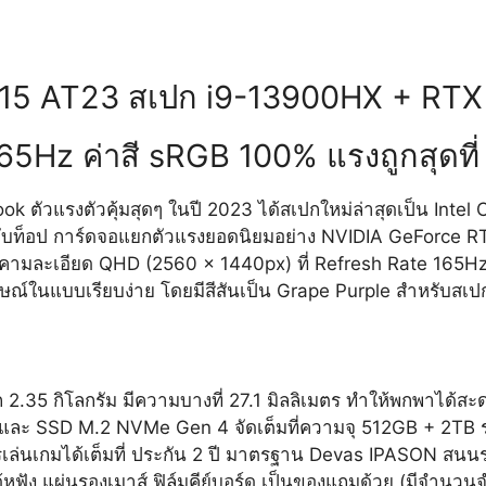
5 AT23 สเปก i9-13900HX + RTX
Hz ค่าสี sRGB 100% แรงถูกสุดที
วแรงตัวคุ้มสุดๆ ในปี 2023 ได้สเปกใหม่ล่าสุดเป็น Intel C
ับท็อป การ์ดจอแยกตัวแรงยอดนิยมอย่าง NVIDIA GeForce R
คามละเอียด QHD (2560 x 1440px) ที่ Refresh Rate 165Hz พ
มีเอกลักษณ์ในแบบเรียบง่าย โดยมีสีสันเป็น Grape Purple สำหร
.35 กิโลกรัม มีความบางที่ 27.1 มิลลิเมตร ทำให้พกพาได้สะดว
และ SSD M.2 NVMe Gen 4 จัดเต็มที่ความจุ 512GB + 2TB ร
เล่นเกมได้เต็มที่ ประกัน 2 ปี มาตรฐาน Devas IPASON สนนร
้หูฟัง แผ่นรองเมาส์ ฟิล์มคีย์บอร์ด เป็นของแถมด้วย (มีจำนวนจ