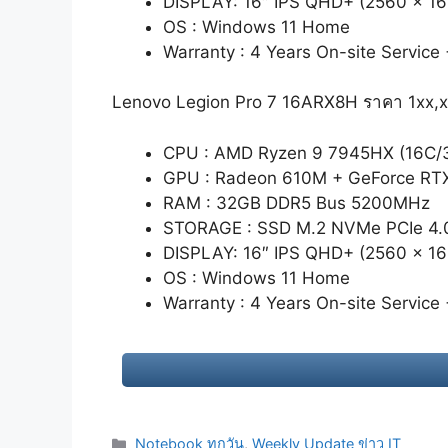
DISPLAY: 16″ IPS QHD+ (2560 x 
OS : Windows 11 Home
Warranty : 4 Years On-site Servic
Lenovo Legion Pro 7 16ARX8H ราคา 1xx,
CPU : AMD Ryzen 9 7945HX (16C/32
GPU : Radeon 610M + GeForce RT
RAM : 32GB DDR5 Bus 5200MHz
STORAGE : SSD M.2 NVMe PCIe 4.
DISPLAY: 16″ IPS QHD+ (2560 x 
OS : Windows 11 Home
Warranty : 4 Years On-site Servic
Categories
Notebook ทุกวัน
,
Weekly Update ข่าว IT