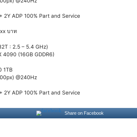
1600px) @240Hz
e + 2Y ADP 100% Part and Service
xxx บาท
T : 2.5 – 5.4 GHz)
X 4090 (16GB GDDR6)
0 1TB
1600px) @240Hz
e + 2Y ADP 100% Part and Service
Share on Facebook