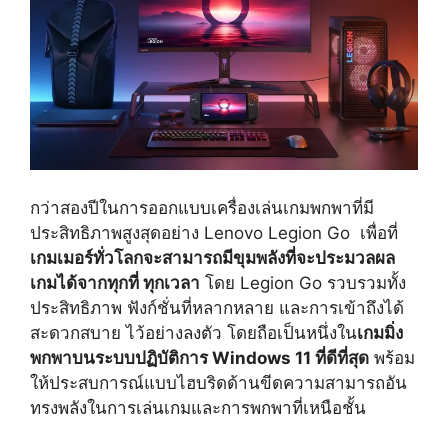
กว่าสองปีในการออกแบบเครื่องเล่นเกมพกพาที่มี
ประสิทธิภาพสูงสุดอย่าง Lenovo Legion Go เพื่อที่
เกมเมอร์ทั่วโลกจะสามารถมีขุมพลังที่จะประมวลผล
เกมได้จากทุกที่ ทุกเวลา
โดย Legion Go รวบรวมทั้ง
ประสิทธิภาพ ฟังก์ชั่นที่หลากหลาย และการเข้าถึงได้
สะดวกสบาย ไว้อย่างลงตัว โดยถือเป็นหนึ่งใน
เกมมิ่ง
พกพาบนระบบปฏิบัติการ
Windows 11 ที่ดีที่สุด
พร้อม
ให้ประสบการณ์แบบไฮบริดด้านขีดความสามารถอัน
ทรงพลังในการเล่นเกมและการพกพาที่เหนือชั้น