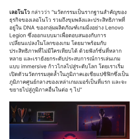
เลอโนโว
กล่าวว่า “นวัตกรรมเป็นรากฐานสำคัญของ
ธุรกิจของเลอโนโว รวมถึงขุมพลังและประสิทธิภาพที่
อยู่ใน DNA ของกลุ่มผลิตภัณฑ์เกมมิ่งอย่าง Lenovo
Legion ซึ่งออกแบบมาเพื่อตอบสนองกับการ
เปลี่ยนแปลงในโลกของเกม โดยมาพร้อมกับ
ประสิทธิภาพที่ไม่มีใครเทียบได้ ด้วยฟังก์ชั่นที่หลาก
หลาย และเรายังยกระดับประสบการณ์การเล่นเกม
แบบ immersive ก้าวไกลไปสู่ระดับโลก โดยเราเริ่ม
เปิดตัวนวัตกรรมสุดล้ำในภูมิภาคเอเชียแปซิฟิกซึ่งเป็น
ภูมิภาคศูนย์กลางของเหล่าเกมเมอร์เป็นที่แรก และจะ
ขยายไปสู่ภูมิภาคอื่นในต่อ ๆ ไป”