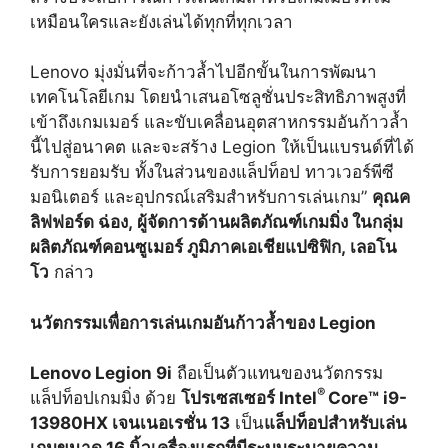
เหมือนใครและยังเล่นได้ทุกที่ทุกเวลา
Lenovo มุ่งมั่นที่จะก้าวล้ำไปอีกขั้นในการพัฒนา
เทคโนโลยีเกม โดยนำเสนอโซลูชั่นประสิทธิภาพสูงที่
เข้าถึงเกมเมอร์ และขับเคลื่อนอุตสาหกรรมอันก้าวล้ำ
นี้ไปสู่อนาคต และจะสร้าง Legion ให้เป็นแบรนด์ที่ได้
รับการยอมรับ ทั้งในส่วนของแล็ปท็อป ทาวเวอร์พีซี
มอนิเตอร์ และอุปกรณ์เสริมสำหรับการเล่นเกม”
คุณค
ลิฟฟอร์ด ฉ่อง
, ผู้จัดการด้านผลิตภัณฑ์เกมมิ่ง ในกลุ่ม
ผลิตภัณฑ์คอนซูเมอร์ ภูมิภาคเอเชียแปซิฟิก, เลอโน
โว
กล่าว
นวัตกรรมเพื่อการเล่นเกมอันก้าวล้ำของ
Legion
Lenovo Legion 9i
ถือเป็นตัวแทนของนวัตกรรม
®
แล็ปท็อปเกมมิ่ง ด้วย
โปรเซสเซอร์
Intel
Core™ i9-
13980HX เจนเนอเรชั่น 13
เป็น
แล็ปท็อปสำหรับเล่น