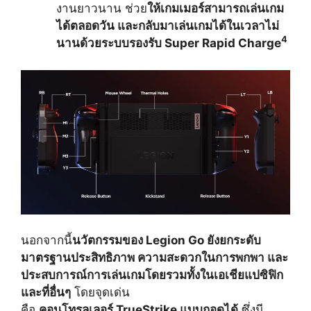
งานยาวนาน ช่วย
ให้เกมเมอร์สามารถเล่นเกม
ได้ตลอดวัน และกลับมาเล่นเกมได้ในเวลาไม่
4
นานด้วยระบบรองรับ
Super Rapid Charge
นอกจากนี้
นวัตกรรมของ
Legion Go ยังยกระดับ
มาตรฐานประสิทธิภาพ ความสะดวกในการพกพา และ
ประสบการณ์การเล่นเกมโดยรวมทั้งในเอเชียแปซิฟิก
และที่อื่นๆ
โดยจุดเด่น
คือ
คอนโทรลเลอร์
TrueStrike แบบถอดได้
ซึ่งมี