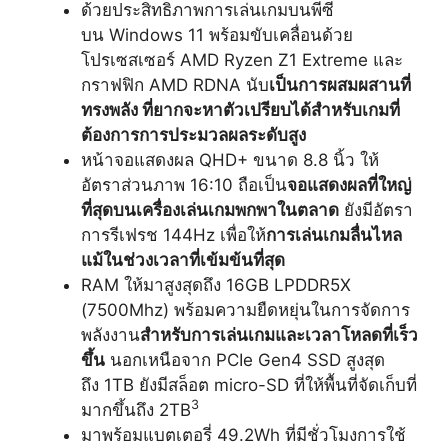
ด้วยประสิทธิภาพการเล่นเกมบนพีซี
บน Windows 11 พร้อมขับเคลื่อนด้วย
โปรเซสเซอร์ AMD Ryzen Z1 Extreme และ
กราฟฟิก AMD RDNA นับ
เป็นการผสมผสานที่
ทรงพลัง ที่ยากจะหาตัวเปรียบได้สำหรับเกมที่
ต้องการการประมวลผลระดับสูง
หน้าจอแสดงผล QHD+ ขนาด 8.8 นิ้ว ให้
อัตราส่วนภาพ 16:10 ถือเป็น
จอแสดงผลที่ใหญ่
ที่สุดบนเครื่องเล่นเกมพกพาในตลาด
ยังมีอัตรา
การรีเฟรช 144Hz เพื่อให้
การเล่นเกมลื่นไหล
แม้ในช่วงเวลาที่เข้มข้นที่สุด
RAM ให้มาสูงสุดถึง 16GB LPDDR5X
(7500Mhz) พร้อมความยืดหยุ่นในการจัดการ
พลังงาน
สำหรับการเล่นเกมและเวลาโหลดที่เร็ว
ขึ้น
นอกเหนือจาก PCIe Gen4 SSD สูงสุด
ถึง 1TB ยังมีสล็อต micro-SD ที่ให้พื้นที่จัดเก็บที่
3
มากขึ้นถึง 2TB
มาพร้อมแบตเตอรี่ 49.2Wh ที่มีชั่วโมงการใช้