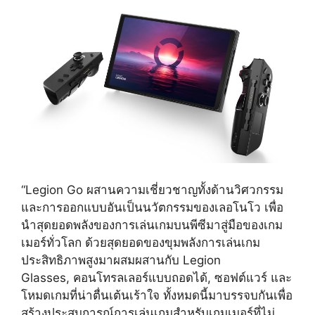
“Legion Go ผสานความเชี่ยวชาญทั้งด้านวิศวกรรม
และการออกแบบอันเป็นนวัตกรรมของเลอโนโว เพื่อ
นำสุดยอดพลังของการเล่นเกมบนพีซีมาสู่มือของเกม
เมอร์ทั่วโลก ด้วยสุดยอดของขุมพลังการเล่นเกม
ประสิทธิภาพสูงมาผสมผสานกับ Legion
Glasses, คอนโทรลเลอร์แบบถอดได้, ซอฟต์แวร์ และ
โหมดเกมที่น่าตื่นเต้นเร้าใจ ทั้งหมดนี้มาบรรจบกันเพื่อ
สร้างประสบการณ์การเล่นเกมสำหรับเกมเมอร์ที่ไม่