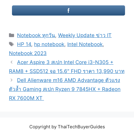
Categories
Notebook ทุกวัน
,
Weekly Update ข่าว IT
Tags
HP 14
,
hp notebook
,
Intel Notebook
,
Notebook 2023
Post
Acer Aspire 3 สเปก Intel Core i3-N305 +
navigation
RAM8 + SSD512 จอ 15.6″ FHD ราคา 13,990 บาท
Dell Alienware m16 AMD Advantage ตัวแรง
ตัวล้ำ Gaming สเปก Ryzen 9 7845HX + Radeon
RX 7600M XT
Copyright by ThaiTechBuyerGuides