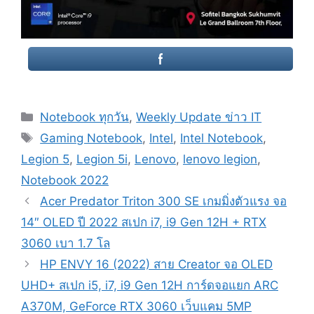
Categories
Notebook ทุกวัน
,
Weekly Update ข่าว IT
Tags
Gaming Notebook
,
Intel
,
Intel Notebook
,
Legion 5
,
Legion 5i
,
Lenovo
,
lenovo legion
,
Notebook 2022
Post
Acer Predator Triton 300 SE เกมมิ่งตัวแรง จอ
navigation
14″ OLED ปี 2022 สเปก i7, i9 Gen 12H + RTX
3060 เบา 1.7 โล
HP ENVY 16 (2022) สาย Creator จอ OLED
UHD+ สเปก i5, i7, i9 Gen 12H การ์ดจอแยก ARC
A370M, GeForce RTX 3060 เว็บแคม 5MP