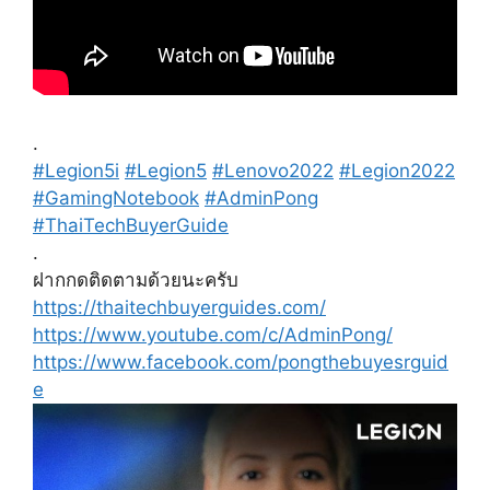
.
#Legion5i
#Legion5
#Lenovo2022
#Legion2022
#GamingNotebook
#AdminPong
#ThaiTechBuyerGuide
.
ฝากกดติดตามด้วยนะครับ
https://thaitechbuyerguides.com/
https://www.youtube.com/c/AdminPong/
https://www.facebook.com/pongthebuyesrguid
e