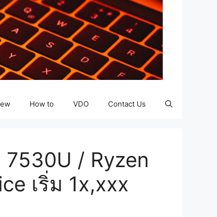
iew
How to
VDO
Contact Us
5 7530U / Ryzen
e เริ่ม 1x,xxx