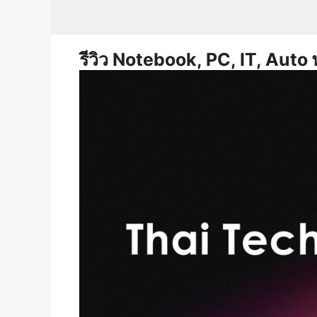
Skip
to
content
รีวิว Notebook, PC, IT, Auto 