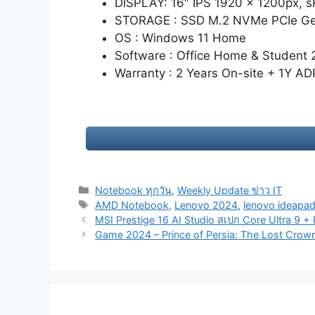
DISPLAY: 16″ IPS 1920 x 1200px,
STORAGE : SSD M.2 NVMe PCIe G
OS : Windows 11 Home
Software : Office Home & Student 
Warranty : 2 Years On-site + 1Y AD
Categories
Notebook ทุกวัน
,
Weekly Update ข่าว IT
Tags
AMD Notebook
,
Lenovo 2024
,
lenovo ideapa
Post
MSI Prestige 16 AI Studio สเปก Core Ultra 9 
navigation
Game 2024 – Prince of Persia: The Lost Crow