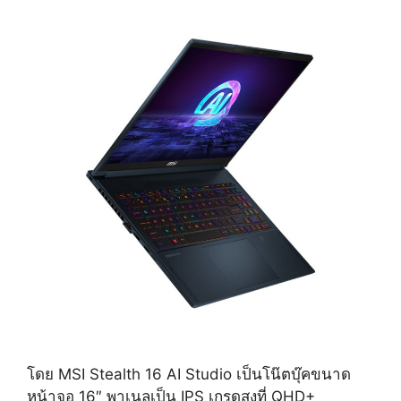
โดย MSI Stealth 16 AI Studio เป็นโน๊ตบุ๊คขนาด
หน้าจอ 16″ พาเนลเป็น IPS เกรดสูงที่ QHD+