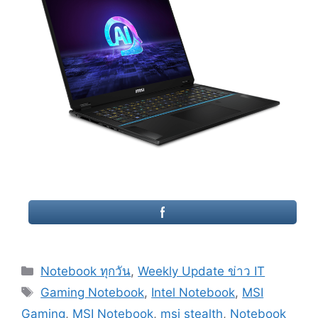
Categories
Notebook ทุกวัน
,
Weekly Update ข่าว IT
Tags
Gaming Notebook
,
Intel Notebook
,
MSI
Gaming
,
MSI Notebook
,
msi stealth
,
Notebook