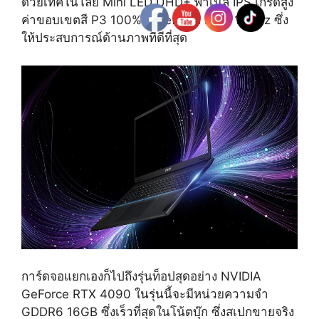
ด้วยเทคโนโลยี Mini LED UHD+ พาเนล IPS เกรดสูง
ค่าขอบเขตสี P3 100% ที่ Refresh Rate 120Hz ซึ่ง
ให้ประสบการณ์ด้านภาพที่ดีที่สุด
การ์ดจอแยกเองก็ไปถึงรุ่นท็อปสุดอย่าง NVIDIA
GeForce RTX 4090 ​ในรุ่นนี้จะมีหน่วยความจำ
GDDR6 16GB ซึ่งเร็วที่สุดในโน้ตบุ๊ก ซึ่งสเปกขายจริง