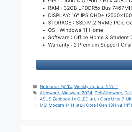
GPU : NVIDIA GeForce RTX 4080 
RAM : 32GB LPDDR5x Bus 7467M
DISPLAY: 16″ IPS QHD+ (2560x16
STORAGE : SSD M.2 NVMe PCIe Ge
OS : Windows 11 Home
Software : Office Home & Student 
Warranty : 2 Premium Support Onsi
Categories
Notebook ทุกวัน
,
Weekly Update ข่าว IT
Tags
Alienware
,
Alienware 2024
,
Dell Alienware
,
Del
Post
ASUS Zenbook 14 OLED สเปก Core Ultra 7, Ultra 
navigation
MSI Modern 14 H สเปก Core i Gen 13H จอ 14″ FH