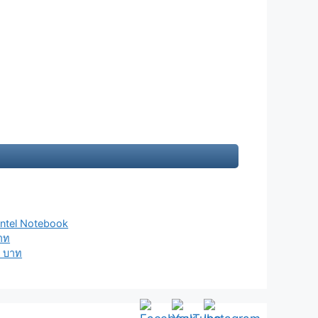
Intel Notebook
บาท
x บาท