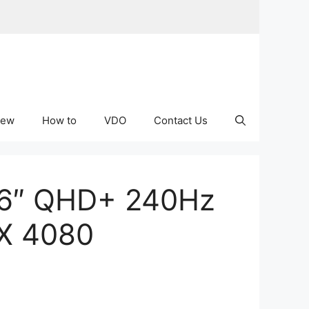
iew
How to
VDO
Contact Us
อ 16″ QHD+ 240Hz
TX 4080