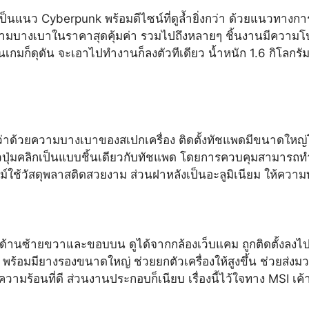
 ที่เป็นแนว Cyberpunk พร้อมดีไซน์ที่ดูล้ำยิ่งกว่า ด้วยแน
วามบางเบาในราคาสุดคุ้มค่า รวมไปถึงหลายๆ ชิ้นงานมีความโปร่ง
เกมก็ดุดัน จะเอาไปทำงานก็ลงตัวทีเดียว น้ำหนัก 1.6 กิโลกรัม
ว่าด้วยความบางเบาของสเปกเครื่อง ติดตั้งทัชแพดมีขนาดใหญ่โตม
งตัวปุ่มคลิกเป็นแบบชิ้นเดียวกับทัชแพด โดยการควบคุมสามารถ
์ใช้วัสดุพลาสติดสวยงาม ส่วนฝาหลังเป็นอะลูมิเนียม ให้ความทน
ั้งด้านซ้ายขวาและขอบบน ดูได้จากกล้องเว็บแคม ถูกติดตั้งลงไป
้อย พร้อมมียางรองขนาดใหญ่ ช่วยยกตัวเครื่องให้สูงขึ้น ช่วยส่
ามร้อนที่ดี ส่วนงานประกอบก็เนียบ เรื่องนี้ไว้ใจทาง MSI เค้