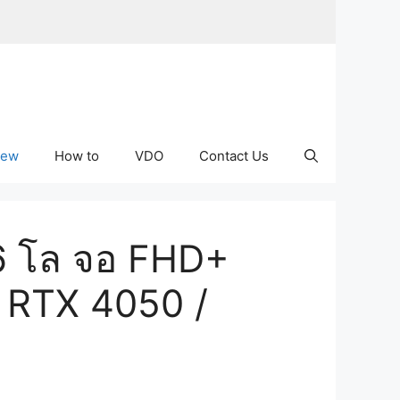
iew
How to
VDO
Contact Us
.6 โล จอ FHD+
 RTX 4050 /