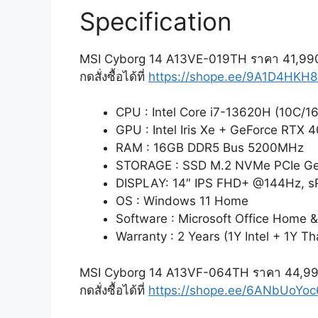
Specification
MSI Cyborg 14 A13VE-019TH ราคา 41,99
กดสั่งซื้อได้ที่
https://shope.ee/9A1D4HKH8
CPU : Intel Core i7-13620H (10C/16
GPU : Intel Iris Xe + GeForce RTX
RAM : 16GB DDR5 Bus 5200MHz
STORAGE : SSD M.2 NVMe PCIe G
DISPLAY: 14″ IPS FHD+ @144Hz, 
OS : Windows 11 Home
Software : Microsoft Office Home 
Warranty : 2 Years (1Y Intel + 1Y Th
MSI Cyborg 14 A13VF-064TH ราคา 44,9
กดสั่งซื้อได้ที่
https://shope.ee/6ANbUoYoc