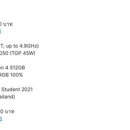
0 บาท
l
T, up to 4.9GHz)
 4050 (TGP 45W)
en 4 512GB
sRGB 100%
& Student 2021
ailand)
90 บาท
6