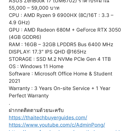
ASUS ZenBook 17 (UM6702) ราคาประมาณ
55,000 – 59,000 บาท
CPU : AMD Ryzen 9 6900HX (8C/16T : 3.3 –
4.9 GHz)
GPU : AMD Radeon 680M + GeForce RTX 3050
(4GB GDDR6)
RAM : 16GB – 32GB LPDDR5 Bus 6400 MHz
DISPLAY: 17.3″ IPS QHD @165Hz
STORAGE : SSD M.2 NVMe PCIe Gen 4 1TB
OS : Windows 11 Home
Software : Microsoft Office Home & Student
2021
Warranty : 3 Years On-site Service + 1 Year
Perfect Warranty
.
ฝากกดติดตามด้วยนะครับ
https://thaitechbuyerguides.com/
https://www.youtube.com/c/AdminPong/