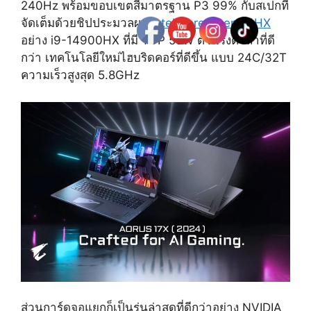
240Hz พร้อมขอบเขตสีมาตรฐาน P3 99% กับสเปกที่
จัดเต็มด้วยชิปประมวลผล
Intel Core i Gen 14HX
อย่าง i9-14900HX ที่มี TDP 55W ตัวแรงตัวล้ำที่ดี
กว่า เทคโนโลยีใหม่ไฮบริดคอร์ที่ดีขึ้น แบบ 24C/32T
ความเร็วสูงสุด 5.8GHz
ส่วนการ์ดจอแยกก็เป็นรุ่นล่าสุดที่ดีกว่าอย่าง NVIDIA