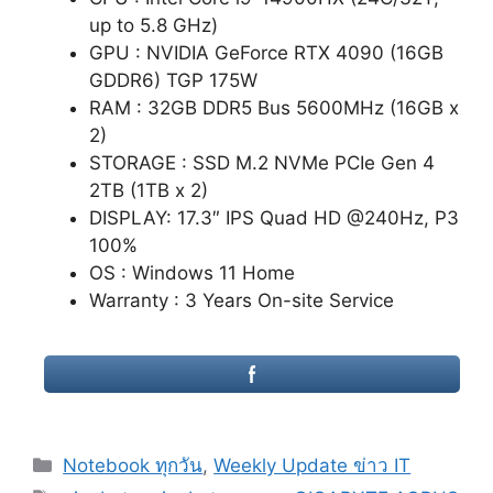
up to 5.8 GHz)
GPU : NVIDIA GeForce RTX 4090 (16GB
GDDR6) TGP 175W
RAM : 32GB DDR5 Bus 5600MHz (16GB x
2)
STORAGE : SSD M.2 NVMe PCIe Gen 4
2TB (1TB x 2)
DISPLAY: 17.3″ IPS Quad HD @240Hz, P3
100%
OS : Windows 11 Home
Warranty : 3 Years On-site Service
Categories
Notebook ทุกวัน
,
Weekly Update ข่าว IT