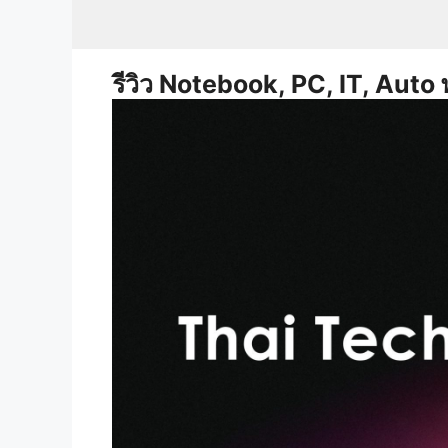
Skip
to
content
รีวิว Notebook, PC, IT, Auto 