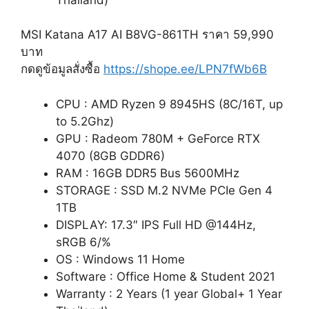
MSI Katana A17 AI B8VG-861TH ราคา 59,990
บาท
กดดูข้อมูลสั่งซื้อ
https://shope.ee/LPN7fWb6B
CPU : AMD Ryzen 9 8945HS (8C/16T, up
to 5.2Ghz)
GPU : Radeom 780M + GeForce RTX
4070 (8GB GDDR6)
RAM : 16GB DDR5 Bus 5600MHz
STORAGE : SSD M.2 NVMe PCIe Gen 4
1TB
DISPLAY: 17.3″ IPS Full HD @144Hz,
sRGB 6/%
OS : Windows 11 Home
Software : Office Home & Student 2021
Warranty : 2 Years (1 year Global+ 1 Year