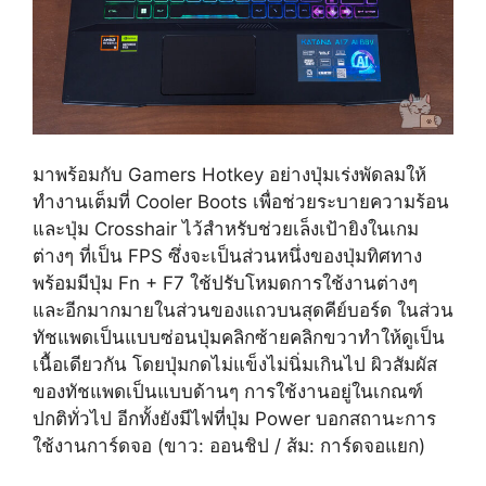
มาพร้อมกับ Gamers Hotkey อย่างปุ่มเร่งพัดลมให้
ทำงานเต็มที่ Cooler Boots เพื่อช่วยระบายความร้อน
และปุ่ม Crosshair ไว้สำหรับช่วยเล็งเป้ายิงในเกม
ต่างๆ ที่เป็น FPS ซึ่งจะเป็นส่วนหนึ่งของปุ่มทิศทาง
พร้อมมีปุ่ม Fn + F7 ใช้ปรับโหมดการใช้งานต่างๆ
และอีกมากมายในส่วนของแถวบนสุดคีย์บอร์ด ในส่วน
ทัชแพดเป็นแบบซ่อนปุ่มคลิกซ้ายคลิกขวาทำให้ดูเป็น
เนื้อเดียวกัน โดยปุ่มกดไม่แข็งไม่นิ่มเกินไป ผิวสัมผัส
ของทัชแพดเป็นแบบด้านๆ การใช้งานอยู่ในเกณฑ์
ปกติทั่วไป อีกทั้งยังมีไฟที่ปุ่ม Power บอกสถานะการ
ใช้งานการ์ดจอ (ขาว: ออนชิป / ส้ม: การ์ดจอแยก)