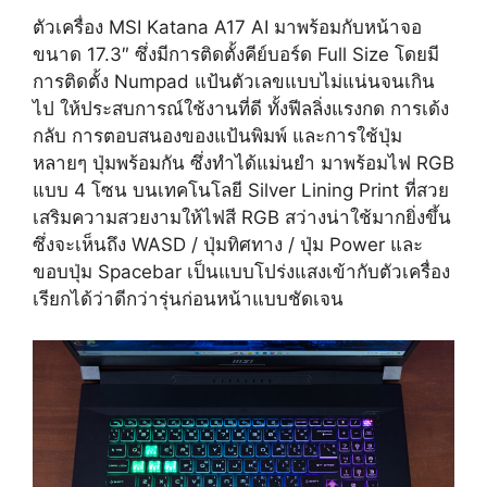
ตัวเครื่อง
MSI Katana A17 AI
มาพร้อมกับหน้าจอ
ขนาด 17.3″ ซึ่งมีการติดตั้งคีย์บอร์ด Full Size โดยมี
การติดตั้ง Numpad แป้นตัวเลขแบบไม่แน่นจนเกิน
ไป ให้ประสบการณ์ใช้งานที่ดี ทั้งฟีลลิ่งแรงกด การเด้ง
กลับ การตอบสนองของแป้นพิมพ์ และการใช้ปุ่ม
หลายๆ ปุ่มพร้อมกัน ซึ่งทำได้แม่นยำ มาพร้อมไฟ RGB
แบบ 4 โซน บนเทคโนโลยี Silver Lining Print ที่สวย
เสริมความสวยงามให้ไฟสี RGB สว่างน่าใช้มากยิ่งขึ้น
ซึ่งจะเห็นถึง WASD / ปุ่มทิศทาง / ปุ่ม Power และ
ขอบปุ่ม Spacebar เป็นแบบโปร่งแสงเข้ากับตัวเครื่อง
เรียกได้ว่าดีกว่ารุ่นก่อนหน้าแบบชัดเจน