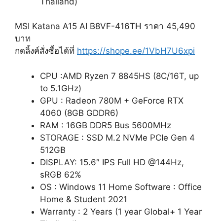
Thailand)
MSI Katana A15 AI B8VF-416TH ราคา 45,490
บาท
กดลิ้งค์สั่งซื้อได้ที่
https://shope.ee/1VbH7U6xpi
CPU :AMD Ryzen 7 8845HS (8C/16T, up
to 5.1GHz)
GPU : Radeon 780M + GeForce RTX
4060 (8GB GDDR6)
RAM : 16GB DDR5 Bus 5600MHz
STORAGE : SSD M.2 NVMe PCIe Gen 4
512GB
DISPLAY: 15.6″ IPS Full HD @144Hz,
sRGB 62%
OS : Windows 11 Home Software : Office
Home & Student 2021
Warranty : 2 Years (1 year Global+ 1 Year