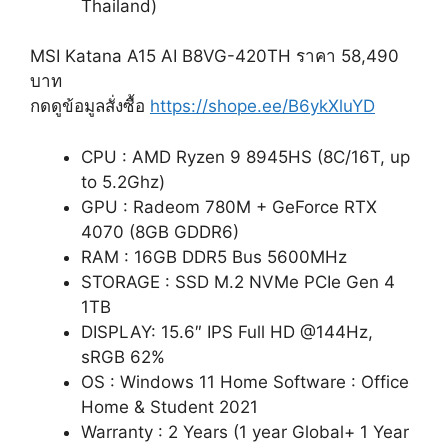
Thailand)
MSI Katana A15 AI B8VG-420TH ราคา 58,490
บาท
กดดูข้อมูลสั่งซื้อ
https://shope.ee/B6ykXluYD
CPU : AMD Ryzen 9 8945HS (8C/16T, up
to 5.2Ghz)
GPU : Radeom 780M + GeForce RTX
4070 (8GB GDDR6)
RAM : 16GB DDR5 Bus 5600MHz
STORAGE : SSD M.2 NVMe PCIe Gen 4
1TB
DISPLAY: 15.6″ IPS Full HD @144Hz,
sRGB 62%
OS : Windows 11 Home Software : Office
Home & Student 2021
Warranty : 2 Years (1 year Global+ 1 Year