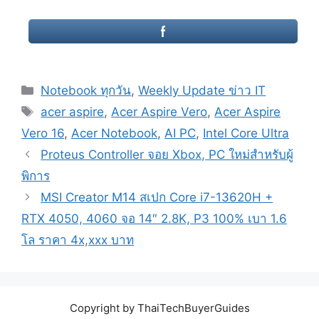
Categories
Notebook ทุกวัน
,
Weekly Update ข่าว IT
Tags
acer aspire
,
Acer Aspire Vero
,
Acer Aspire
Vero 16
,
Acer Notebook
,
AI PC
,
Intel Core Ultra
Post
Proteus Controller จอย Xbox, PC ใหม่สำหรับผู้
navigation
พิการ
MSI Creator M14 สเปก Core i7-13620H +
RTX 4050, 4060 จอ 14″ 2.8K, P3 100% เบา 1.6
โล ราคา 4x,xxx บาท
Copyright by ThaiTechBuyerGuides