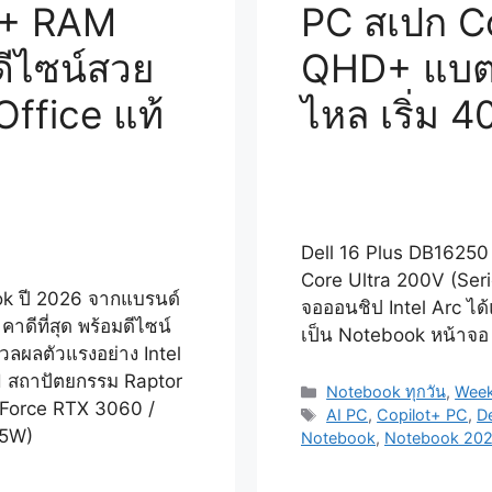
 + RAM
PC สเปก C
ีไซน์สวย
QHD+ แบต 2
ffice แท้
ไหล เริ่ม 
Dell 16 Plus DB16250 
Core Ultra 200V (Seri
ok ปี 2026 จากแบรนด์
จอออนชิป Intel Arc ได
าคาดีที่สุด พร้อมดีไซน์
เป็น Notebook หน้าจอ 
มวลผลตัวแรงอย่าง Intel
H สถาปัตยกรรม Raptor
Categories
Notebook ทุกวัน
,
Week
eForce RTX 3060 /
Tags
AI PC
,
Copilot+ PC
,
De
85W)
Notebook
,
Notebook 20