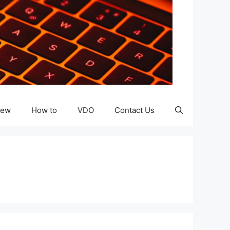
iew
How to
VDO
Contact Us