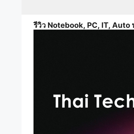
Skip
to
content
รีวิว Notebook, PC, IT, Auto 