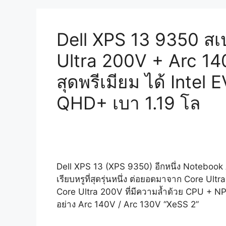
AI
PC
ปรับ
Dell XPS 13 9350 สเ
โฉม
Ultra 200V + Arc 14
ดีไซน์
สาย
สุดพรีเมียม ได้ Intel
ผลิตภัณฑ์
ใหม่
QHD+ เบา 1.19 โล
รี
แบรนด์
ใหม่
สเปก
ใหม่
Dell XPS 13 (XPS 9350) อีกหนึ่ง Notebook
Intel
เรียบหรูที่สุดรุ่นหนึ่ง ต่อยอดมาจาก Core Ultra
/
Core Ultra 200V ที่มีความล้ำด้วย CPU + NP
AMD
อย่าง Arc 140V / Arc 130V “XeSS 2”
ใน
งาน