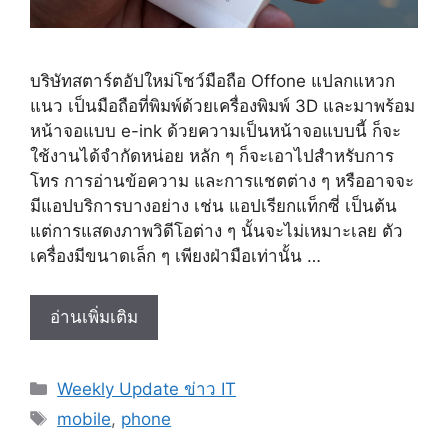
บริษัทสตาร์ตอัปใหม่โชว์มือถือ Offone แปลกแหวก
แนว เป็นมือถือที่พิมพ์ด้วยเครื่องพิมพ์ 3D และมาพร้อม
หน้าจอแบบ e-ink ด้วยความเป็นหน้าจอแบบนี้ ก็จะ
ใช้งานได้จำกัดหน่อย หลัก ๆ ก็จะเอาไปสำหรับการ
โทร การอ่านข้อความ และการแชตต่าง ๆ หรืออาจจะ
มีแอปบริการบางอย่าง เช่น แอปเรียกแท็กซี่ เป็นต้น
แต่การแสดงภาพวิดีโอต่าง ๆ นั้นจะไม่เหมาะเลย ตัว
เครื่องมีขนาดเล็ก ๆ เพียงฝ่ามือเท่านั้น …
Offone
อ่านเพิ่มเติม
มือ
ถือ
Categories
Weekly Update ข่าว IT
จาก
Tags
ส
mobile
,
phone
ตาร์