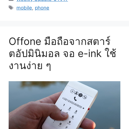
Tags
iPhone
mobile
,
phone
16
Pro
มา
พร้อม
Offone มือถือจากสตาร์
ปุ่ม
ตอัปมินิมอล จอ e-ink ใช้
กล้อง
ใหม่
งานง่าย ๆ