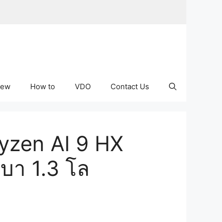
iew
How to
VDO
Contact Us
yzen AI 9 HX
เบา 1.3 โล