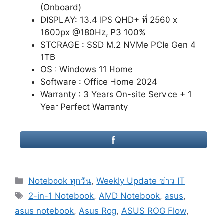
(Onboard)
DISPLAY: 13.4 IPS QHD+ ที่ 2560 x
1600px @180Hz, P3 100%
STORAGE : SSD M.2 NVMe PCIe Gen 4
1TB
OS : Windows 11 Home
Software : Office Home 2024
Warranty : 3 Years On-site Service + 1
Year Perfect Warranty
Categories
Notebook ทุกวัน
,
Weekly Update ข่าว IT
Tags
2-in-1 Notebook
,
AMD Notebook
,
asus
,
asus notebook
,
Asus Rog
,
ASUS ROG Flow
,