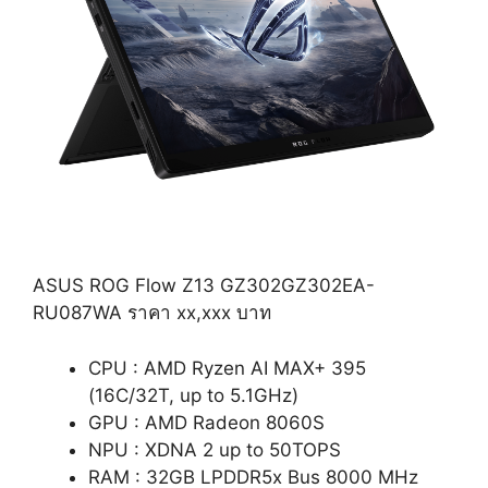
ASUS ROG Flow Z13 GZ302GZ302EA-
RU087WA ราคา xx,xxx บาท
CPU : AMD Ryzen AI MAX+ 395
(16C/32T, up to 5.1GHz)
GPU : AMD Radeon 8060S
NPU : XDNA 2 up to 50TOPS
RAM : 32GB LPDDR5x Bus 8000 MHz