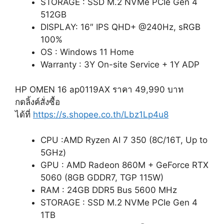
STORAGE : SSD M.2 NVMe PCIe Gen 4
512GB
DISPLAY: 16″ IPS QHD+ @240Hz, sRGB
100%
OS : Windows 11 Home
Warranty : 3Y On-site Service + 1Y ADP
HP OMEN 16 ap0119AX ราคา 49,990 บาท
กดลิ้งค์สั่งซื้อ
ได้ที่
https://s.shopee.co.th/Lbz1Lp4u8
CPU :AMD Ryzen AI 7 350 (8C/16T, Up to
5GHz)
GPU : AMD Radeon 860M + GeForce RTX
5060 (8GB GDDR7, TGP 115W)
RAM : 24GB DDR5 Bus 5600 MHz
STORAGE : SSD M.2 NVMe PCIe Gen 4
1TB