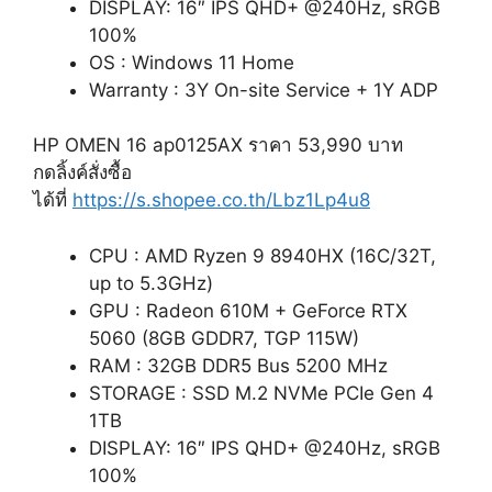
DISPLAY: 16″ IPS QHD+ @240Hz, sRGB
100%
OS : Windows 11 Home
Warranty : 3Y On-site Service + 1Y ADP
HP OMEN 16 ap0125AX ราคา 53,990 บาท
กดลิ้งค์สั่งซื้อ
ได้ที่
https://s.shopee.co.th/Lbz1Lp4u8
CPU : AMD Ryzen 9 8940HX (16C/32T,
up to 5.3GHz)
GPU : Radeon 610M + GeForce RTX
5060 (8GB GDDR7, TGP 115W)
RAM : 32GB DDR5 Bus 5200 MHz
STORAGE : SSD M.2 NVMe PCIe Gen 4
1TB
DISPLAY: 16″ IPS QHD+ @240Hz, sRGB
100%