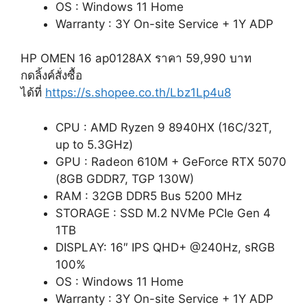
OS : Windows 11 Home
Warranty : 3Y On-site Service + 1Y ADP
HP OMEN 16 ap0128AX ราคา 59,990 บาท
กดลิ้งค์สั่งซื้อ
ได้ที่
https://s.shopee.co.th/Lbz1Lp4u8
CPU : AMD Ryzen 9 8940HX (16C/32T,
up to 5.3GHz)
GPU : Radeon 610M + GeForce RTX 5070
(8GB GDDR7, TGP 130W)
RAM : 32GB DDR5 Bus 5200 MHz
STORAGE : SSD M.2 NVMe PCIe Gen 4
1TB
DISPLAY: 16″ IPS QHD+ @240Hz, sRGB
100%
OS : Windows 11 Home
Warranty : 3Y On-site Service + 1Y ADP