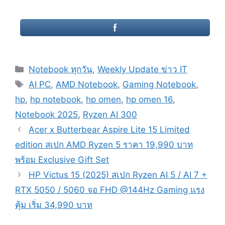
Categories
Notebook ทุกวัน
,
Weekly Update ข่าว IT
Tags
AI PC
,
AMD Notebook
,
Gaming Notebook
,
hp
,
hp notebook
,
hp omen
,
hp omen 16
,
Notebook 2025
,
Ryzen AI 300
Post
Acer x Butterbear Aspire Lite 15 Limited
navigation
edition สเปก AMD Ryzen 5 ราคา 19,990 บาท
พร้อม Exclusive Gift Set
HP Victus 15 (2025) สเปก Ryzen AI 5 / AI 7 +
RTX 5050 / 5060 จอ FHD @144Hz Gaming แรง
คุ้ม เริ่ม 34,990 บาท