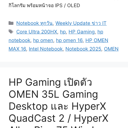
กิโลกรัม พร้อมหน้าจอ IPS / OLED
Categories
Notebook ทุกวัน
,
Weekly Update ข่าว IT
Tags
Core Ultra 200HX
,
hp
,
HP Gaming
,
hp
notebook
,
hp omen
,
hp omen 16
,
HP OMEN
MAX 16
,
Intel Notebook
,
Notebook 2025
,
OMEN
HP Gaming เปิดตัว
OMEN 35L Gaming
Desktop และ HyperX
QuadCast 2 / HyperX