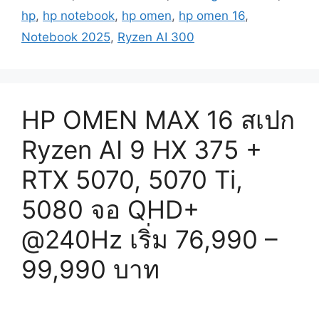
hp
,
hp notebook
,
hp omen
,
hp omen 16
,
Notebook 2025
,
Ryzen AI 300
HP OMEN MAX 16 สเปก
Ryzen AI 9 HX 375 +
RTX 5070, 5070 Ti,
5080 จอ QHD+
@240Hz เริ่ม 76,990 –
99,990 บาท