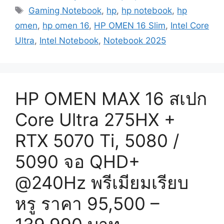
Tags
Gaming Notebook
,
hp
,
hp notebook
,
hp
omen
,
hp omen 16
,
HP OMEN 16 Slim
,
Intel Core
Ultra
,
Intel Notebook
,
Notebook 2025
HP OMEN MAX 16 สเปก
Core Ultra 275HX +
RTX 5070 Ti, 5080 /
5090 จอ QHD+
@240Hz พรีเมียมเรียบ
หรู ราคา 95,500 –