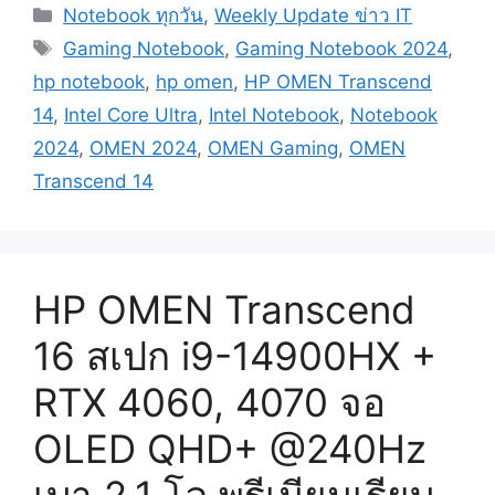
Categories
Notebook ทุกวัน
,
Weekly Update ข่าว IT
Tags
Gaming Notebook
,
Gaming Notebook 2024
,
hp notebook
,
hp omen
,
HP OMEN Transcend
14
,
Intel Core Ultra
,
Intel Notebook
,
Notebook
2024
,
OMEN 2024
,
OMEN Gaming
,
OMEN
Transcend 14
HP OMEN Transcend
16 สเปก i9-14900HX +
RTX 4060, 4070 จอ
OLED QHD+ @240Hz
เบา 2.1 โล พรีเมียมเรียบ