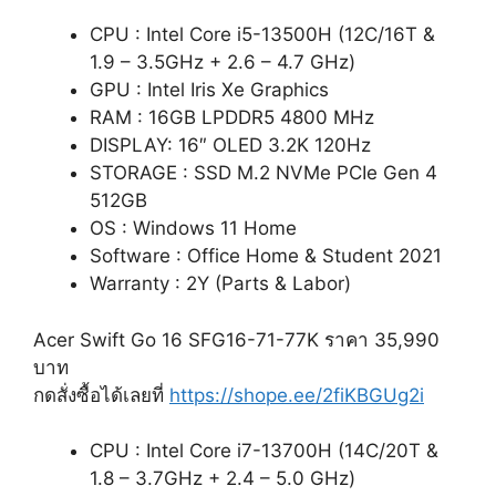
CPU : Intel Core i5-13500H (12C/16T &
1.9 – 3.5GHz + 2.6 – 4.7 GHz)
GPU : Intel Iris Xe Graphics
RAM : 16GB LPDDR5 4800 MHz
DISPLAY: 16″ OLED 3.2K 120Hz
STORAGE : SSD M.2 NVMe PCIe Gen 4
512GB
OS : Windows 11 Home
Software : Office Home & Student 2021
Warranty : 2Y (Parts & Labor)
Acer Swift Go 16 SFG16-71-77K ราคา 35,990
บาท
กดสั่งซื้อได้เลยที่
https://shope.ee/2fiKBGUg2i
CPU : Intel Core i7-13700H (14C/20T &
1.8 – 3.7GHz + 2.4 – 5.0 GHz)