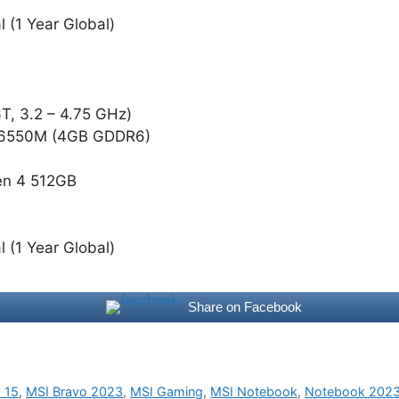
l (1 Year Global)
, 3.2 – 4.75 GHz)
 6550M (4GB GDDR6)
en 4 512GB
l (1 Year Global)
Share on Facebook
 15
,
MSI Bravo 2023
,
MSI Gaming
,
MSI Notebook
,
Notebook 202