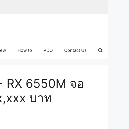
iew
How to
VDO
Contact Us
 + RX 6550M จอ
3x,xxx บาท