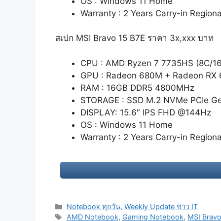
OS : Windows 11 Home
Warranty : 2 Years Carry-in Regiona
สเปก MSI Bravo 15 B7E ราคา 3x,xxx บาท
CPU : AMD Ryzen 7 7735HS (8C/16T
GPU : Radeon 680M + Radeon RX
RAM : 16GB DDR5 4800MHz
STORAGE : SSD M.2 NVMe PCIe G
DISPLAY: 15.6″ IPS FHD @144Hz
OS : Windows 11 Home
Warranty : 2 Years Carry-in Regiona
Categories
Notebook ทุกวัน
,
Weekly Update ข่าว IT
Tags
AMD Notebook
,
Gaming Notebook
,
MSI Bravo