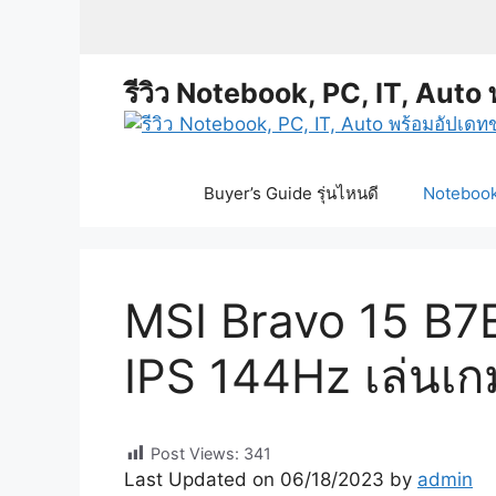
Skip
to
content
รีวิว Notebook, PC, IT, Auto 
Buyer’s Guide รุ่นไหนดี
Notebook 
MSI Bravo 15 B
IPS 144Hz เล่นเกม
Post Views:
341
Last Updated on 06/18/2023 by
admin