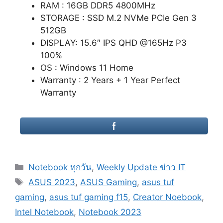
RAM : 16GB DDR5 4800MHz
STORAGE : SSD M.2 NVMe PCIe Gen 3
512GB
DISPLAY: 15.6″ IPS QHD @165Hz P3
100%
OS : Windows 11 Home
Warranty : 2 Years + 1 Year Perfect
Warranty
Categories
Notebook ทุกวัน
,
Weekly Update ข่าว IT
Tags
ASUS 2023
,
ASUS Gaming
,
asus tuf
gaming
,
asus tuf gaming f15
,
Creator Noebook
,
Intel Notebook
,
Notebook 2023