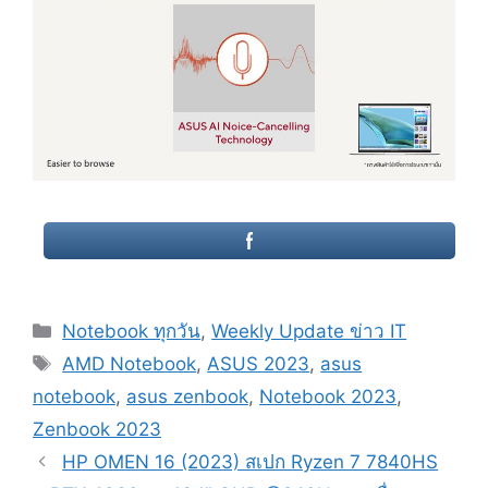
Categories
Notebook ทุกวัน
,
Weekly Update ข่าว IT
Tags
AMD Notebook
,
ASUS 2023
,
asus
notebook
,
asus zenbook
,
Notebook 2023
,
Zenbook 2023
Post
HP OMEN 16 (2023) สเปก Ryzen 7 7840HS
navigation