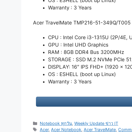
OS : ESHELL (boot up Linux)
Warranty : 3 Years
Acer TravelMate TMP216-51-349Q/T005 
CPU : Intel Core i3-1315U (2P/4E, 
GPU : Intel UHD Graphics
RAM : 8GB DDR4 Bus 3200MHz
STORAGE : SSD M.2 NVMe PCIe 5
DISPLAY: 16″ IPS FHD+ (1920 x 12
OS : ESHELL (boot up Linux)
Warranty : 3 Years
Categories
Notebook ทุกวัน
,
Weekly Update ข่าว IT
Tags
Acer
,
Acer Notebook
,
Acer TravelMate
,
Comme