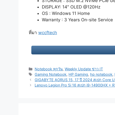
STORAGE : SSD M.2 NVMe PCIe Ge
DISPLAY: 14″ OLED @120Hz
OS : Windows 11 Home
Warranty : 3 Years On-site Service
ที่มา
wccftech
Categories
Notebook ทุกวัน
,
Weekly Update ข่าว IT
Tags
Gaming Notebook
,
HP Gaming
,
hp notebook
,
Post
GIGABYTE AORUS 15, 17 ปี 2024 สเปก Core Ult
navigation
Lenovo Legion Pro 5i 16 สเปก i9-14900HX + 