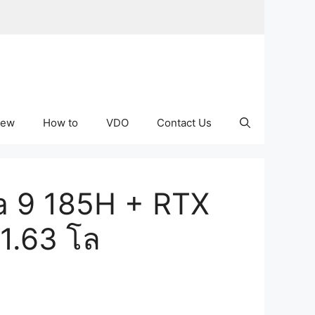
iew
How to
VDO
Contact Us
a 9 185H + RTX
1.63 โล