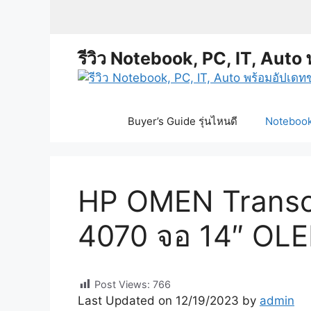
Skip
to
content
รีวิว Notebook, PC, IT, Auto 
Buyer’s Guide รุ่นไหนดี
Notebook 
HP OMEN Transce
4070 จอ 14″ OLED
Post Views:
766
Last Updated on 12/19/2023 by
admin