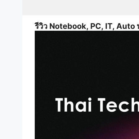
Skip
to
content
รีวิว Notebook, PC, IT, Auto 