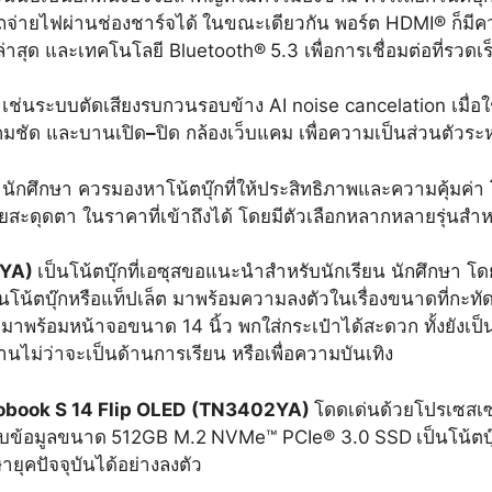
ถจ่ายไฟผ่านช่องชาร์จได้
ในขณะเดียวกัน พอร์ต HDMI® ก็มี
นล่าสุด และเทคโนโลยี Bluetooth®
5.3 เพื่อการเชื่อมต่อที่รวดเ
์
เช่นระบบตัดเสียงรบกวนรอบข้าง AI noise cancelation เมื่อ
งคมชัด และบานเปิด
–
ปิด กล้องเว็บแคม เพื่อความเป็นส่วนตัวระ
น นักศึกษา ควรมองหาโน้ตบุ๊กที่ให้ประสิทธิภาพและความคุ้มค่า 
ยสะดุดตา ในราคาที่เข้าถึงได้ โดยมีตัวเลือกหลากหลายรุ่นสำหร
YA)
เป็นโน้ตบุ๊กที่เอซุสขอแนะนำสำหรับนักเรียน นักศึกษา โดย
โน้ตบุ๊กหรือแท็ปเล็ต มาพร้อมความลงตัวในเรื่องขนาดที่กะทั
 มาพร้อมหน้าจอขนาด 14 นิ้ว พกใส่กระเป๋าได้สะดวก ทั้งยังเ
นไม่ว่าจะเป็นด้านการเรียน หรือเพื่อความบันเทิง
book S 14 Flip OLED
(TN
3402
YA)
โดดเด่นด้วยโปรเซสเ
็บข้อมูลขนาด
512GB M.2
NVMe™ PCIe® 3.0
SSD
เป็นโน้ต
ายุคปัจจุบันได้อย่างลงตัว