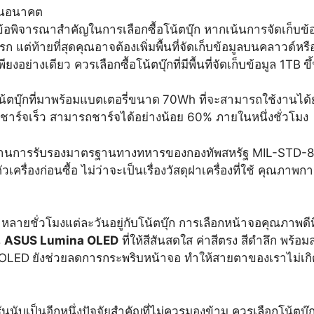
้นในอนาคต
งข้อพิจารณาสำคัญในการเลือกซื้อโน้ตบุ๊ก หากเน้นการจัดเก็บข้อม
แต่ท้ายที่สุดคุณอาจต้องเพิ่มพื้นที่จัดเก็บข้อมูลบนคลาวด์หร
พียงอย่างเดียว ควรเลือกซื้อโน้ตบุ๊กที่มีพื้นที่จัดเก็บข้อมูล 1TB
ขึ
น้ตบุ๊กที่มาพร้อมแบตเตอรี่ขนาด
70Wh ที่จะสามารถใช้งานได้ย
าร์จเร็ว สามารถชาร์จได้อย่างน้อย 60% ภายในหนึ่งชั่วโมง
ซุสผ่านการรับรองมาตรฐานทางทหารของกองทัพสหรัฐ MIL-STD-8
ตัวเครื่องก่อนซื้อ ไม่ว่าจะเป็นเรื่องวัสดุฝาเครื่องที่ใช้
หลายชั่วโมงแต่ละวันอยู่กับโน้ตบุ๊ก การเลือกหน้าจอคุณภาพดีที
น
ASUS Lumina OLED
ที่ให้สีสันสดใส ค่าสีตรง สีดำลึก พร้
อ OLED
ยังช่วยลดการกระพริบหน้าจอ ทำให้สายตาของเราไม่เกิด
บครันนับเป็นอีกหนึ่งปัจจัยสำคัญที่ไม่ควรมองข้าม ควรเลือกโน้