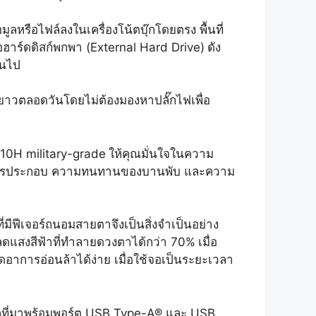
ูลหรือไฟล์ลงในเครื่องโน้ตบุ๊กโดยตรง พื้นที่
ือฮาร์ดดิสก์พกพา (External Hard Drive)
ดัง
้นไป
าวตลอดวันโดยไม่ต้องมองหาปลั๊กไฟเพื่อ
10H military-grade
ให้คุณมั่นใจในความ
 คุณภาพการประกอบ ความทนทานของบานพับ และความ
่มีฟีเจอร์ถนอมสายตาจึงเป็นสิ่งจำเป็นอย่าง
อมลดแสงสีฟ้าที่ทำลายดวงตาได้กว่า 70%
เมื่อ
อาการอ่อนล้าได้ง่าย เมื่อใช้จอเป็นระยะเวลา
ตบุ๊กที่มาพร้อมพอร์ต USB Type-A® และ USB