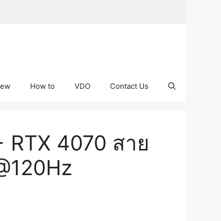
iew
How to
VDO
Contact Us
7 + RTX 4070 สาย
 @120Hz