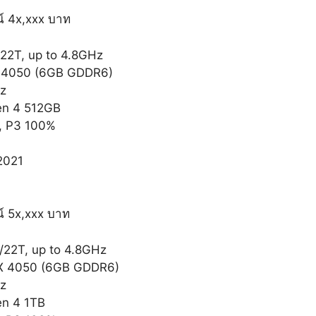
์ 4x,xxx บาท
/22T, up to 4.8GHz
X 4050 (6GB GDDR6)
z
en 4 512GB
, P3 100%
2021
์ 5x,xxx บาท
C/22T, up to 4.8GHz
TX 4050 (6GB GDDR6)
z
n 4 1TB