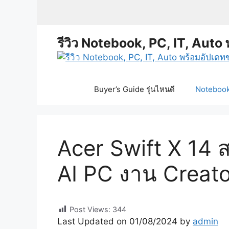
Skip
to
content
รีวิว Notebook, PC, IT, Auto 
Buyer’s Guide รุ่นไหนดี
Notebook 
Acer Swift X 14 
AI PC งาน Creat
Post Views:
344
Last Updated on 01/08/2024 by
admin