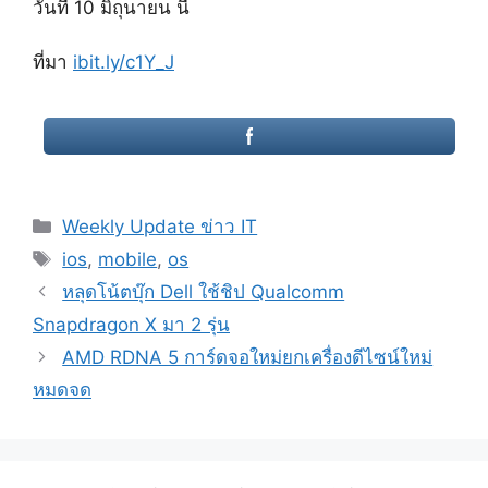
วันที่ 10 มิถุนายน นี้
ที่มา
ibit.ly/c1Y_J
Categories
Weekly Update ข่าว IT
Tags
ios
,
mobile
,
os
Post
หลุดโน้ตบุ๊ก Dell ใช้ชิป Qualcomm
navigation
Snapdragon X มา 2 รุ่น
AMD RDNA 5 การ์ดจอใหม่ยกเครื่องดีไซน์ใหม่
หมดจด