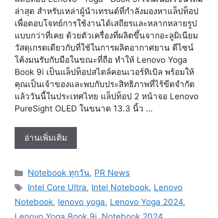
ล่าสุด สำหรับเหล่าผู้นำเทรนด์ที่กำลังมองหาแล็ปท็อป
เพื่อตอบโจทย์การใช้งานได้เสถียรและหลากหลายรูป
แบบกว่าที่เคย ด้วยตัวเครื่องที่ผลิตขึ้นจากอะลูมิเนียม
วัสดุเกรดเดียวกับที่ใช้ในการผลิตอากาศยาน ดีไซน์
โค้งมนรับกับมือในขณะที่ถือ ทำให้ Lenovo Yoga
Book 9i เป็นแล็ปท็อปสไตล์คอนเวอร์ทิเบิล พร้อมให้
คุณเป็นเจ้าของและพบกับประสิทธิภาพที่ไร้ขีดจำกัด
แล้ววันนี้ในประเทศไทย แล็ปท็อป 2 หน้าจอ Lenovo
PureSight OLED ในขนาด 13.3 นิ้ว …
Lenovo
อ่านเพิ่มเติม
Yoga
Book
Categories
Notebook ทุกวัน
,
PR News
9i
Tags
เจน
Intel Core Ultra
,
Intel Notebook
,
Lenovo
เนอ
Notebook
,
lenovo yoga
,
Lenovo Yoga 2024
,
เร
Lenovo Yoga Book 9i
,
Notebook 2024