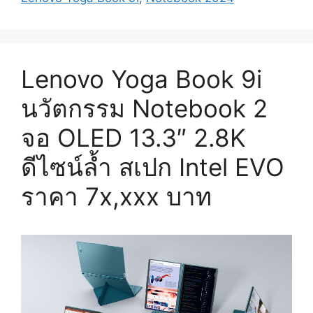
ชัน
ใหม่
ล่าสุด
สเปก
Lenovo Yoga Book 9i
Core
Ultra
นวัตกรรม Notebook 2
เปิด
ให้
จอ OLED 13.3″ 2.8K
ค้น
ดีไซน์ล้ำ สเปก Intel EVO
พบ
ประสิทธิภาพ
ราคา 7x,xxx บาท
อัน
ไร้
ข้อ
จำกัด
ราคา
75,990
บาท