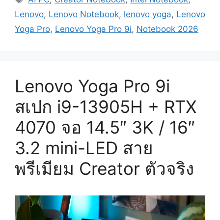
Lenovo
,
Lenovo Notebook
,
lenovo yoga
,
Lenovo
Yoga Pro
,
Lenovo Yoga Pro 9i
,
Notebook 2026
Lenovo Yoga Pro 9i
สเปก i9-13905H + RTX
4070 จอ 14.5″ 3K / 16″
3.2 mini-LED สาย
พรีเมียม Creator ตัวจริง