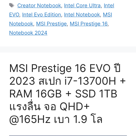
Tags
Creator Notebook
,
Intel Core Ultra
,
Intel
EVO
,
Intel Evo Edition
,
Intel Notebook
,
MSI
Notebook
,
MSI Prestige
,
MSI Prestige 16
,
Notebook 2024
MSI Prestige 16 EVO ปี
2023 สเปก i7-13700H +
RAM 16GB + SSD 1TB
แรงลื่น จอ QHD+
@165Hz เบา 1.9 โล