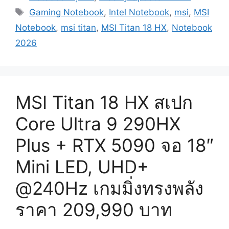
Tags
Gaming Notebook
,
Intel Notebook
,
msi
,
MSI
Notebook
,
msi titan
,
MSI Titan 18 HX
,
Notebook
2026
MSI Titan 18 HX สเปก
Core Ultra 9 290HX
Plus + RTX 5090 จอ 18″
Mini LED, UHD+
@240Hz เกมมิ่งทรงพลัง
ราคา 209,990 บาท