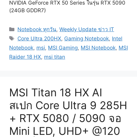
NVIDIA GeForce RTX 50 Series ในรุ่น RTX 5090
(24GB GDDR7)
Categories
Notebook ทุกวัน
,
Weekly Update ข่าว IT
Tags
Core Ultra 200HX
,
Gaming Notebook
,
Intel
Notebook
,
msi
,
MSI Gaming
,
MSI Notebook
,
MSI
Raider 18 HX
,
msi titan
MSI Titan 18 HX AI
สเปก Core Ultra 9 285H
+ RTX 5080 / 5090 จอ
Mini LED, UHD+ @120