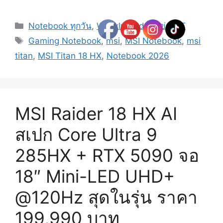
Categories
Notebook ทุกวัน
,
Weekly Update ข่าว IT
Tags
Gaming Notebook
,
msi
,
MSI Notebook
,
msi
titan
,
MSI Titan 18 HX
,
Notebook 2026
MSI Raider 18 HX AI
สเปก Core Ultra 9
285HX + RTX 5090 จอ
18″ Mini-LED UHD+
@120Hz สุดในรุ่น ราคา
199,990 บาท